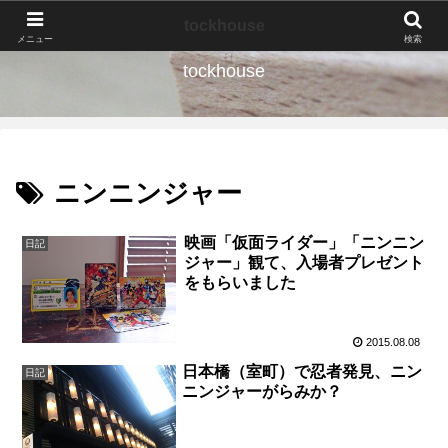
なんの種か、育ててみよう。
tockhouse
メニュー
検索
tockhouse
ニンニンジャー
映画「仮面ライダー」「ニンニン
日記
ジャー」観て、入場者プレゼント
をもらいました
2015.08.08
日本橋（室町）で忍者発見、ニン
日記
ニンジャーがらみか？