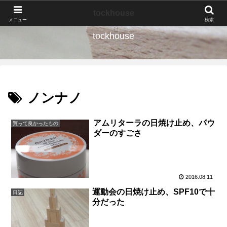
なんの種か、育ててみよう。
tockhouse
メニュー
検索
tockhouse
ノンナノ
アムリターラの日焼け止め、パウ
買って良かったもの
ダーのすごさ
2016.08.11
運動会の日焼け止め、SPF10で十
日記
分だった