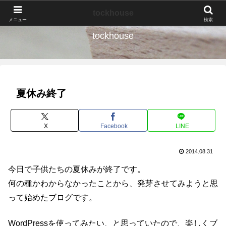
なんの種か、育ててみよう。
tockhouse
メニュー
検索
tockhouse
夏休み終了
X
Facebook
LINE
2014.08.31
今日で子供たちの夏休みが終了です。
何の種かわからなかったことから、発芽させてみようと思
って始めたブログです。
WordPressを使ってみたい、と思っていたので、楽しくブ