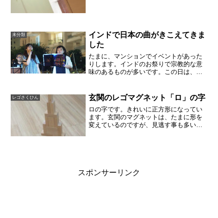
場所によっては、よく落ちてきますが、
そのたびに止め直してま...
インドで日本の曲がきこえてきま
未分類
した
たまに、マンションでイベントがあった
りします。インドのお祭りで宗教的な意
味のあるものが多いです。この日は、日
本の音楽がきこえてきたので、思わず外
に出てきてしまいました。やっぱり、知
っている曲が演奏されるのはとても嬉し
玄関のレゴマグネット「ロ」の字
レゴさくひん
いものです。親も子供も知...
ロの字です。きれいに正方形になってい
ます。玄関のマグネットは、たまに形を
変えているのですが、見逃す事も多いで
す。いま、黒と白のマグネットはお知ら
せをドアに貼付けて使用中なので、全４
色で作ってます。
スポンサーリンク