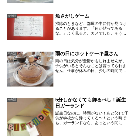
です。新しく金魚を迎え入れるときは、
大事に大事に、慎重にし...
魚さがしゲーム
未分類
掃除のときなど、部屋の中に何か見つけ
ることがあります。「何か貼ってある
な。」よく見ると、カメでした。そうい
えば、子供にいろんな海の生き物のイラ
ストを描いてほしいとリクエストされ、
いろいろ描いたのでした。どうも、その
あとハサミで切り抜いたよう...
雨の日にホットケーキ屋さん
未分類
雨の日は気分が憂鬱かもしれませんが、
子供がいるとそんなことは言ってられま
せん。仕事が休みの日、少しの時間でも
有効に活用しようとしなければ、自分の
時間や気晴らしさえもなかなか自由には
いきません。雨でも関係なく、以前から
行きたかったホットケーキ...
5分しかなくても飾るべし！誕生
未分類
日ガーランド
誕生日なのに、時間がない！あと5分で子
供が学校から帰ってくる〜！という時で
も、ガーランドなら、あっという間にお
部屋を飾りことができます。マスキング
テープで端っこを壁に止めるだけ。貼る