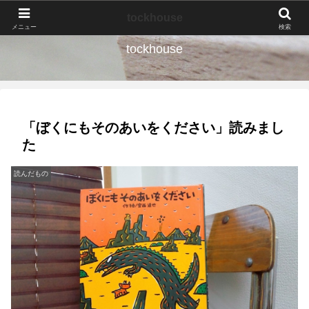
なんの種か、育ててみよう。
tockhouse
メニュー
検索
tockhouse
「ぼくにもそのあいをください」読みまし
た
読んだもの