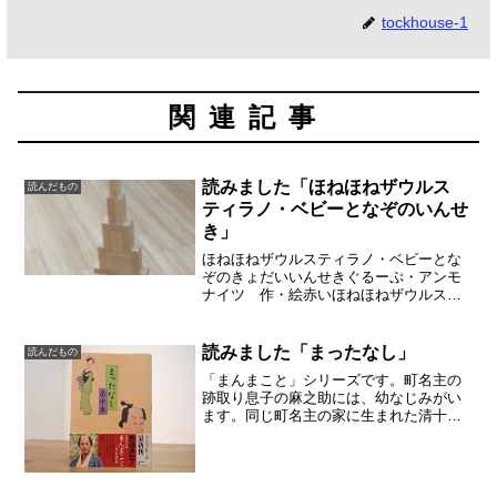
tockhouse-1
関連記事
読みました「ほねほねザウルス
読んだもの
ティラノ・ベビーとなぞのいんせ
き」
ほねほねザウルスティラノ・ベビーとな
ぞのきょだいいんせきぐるーぷ・アンモ
ナイツ 作・絵赤いほねほねザウルスが
出た黒いほねほねザウルスは、以前出て
きました。今回は赤です。隕石によって
生物がもたらされたのではないか、とい
読みました「まったなし」
読んだもの
う宇宙的な考えはとても素...
「まんまこと」シリーズです。町名主の
跡取り息子の麻之助には、幼なじみがい
ます。同じ町名主の家に生まれた清十
郎、侍の吉五郎。女性にモテる色男の清
十郎がついに結婚を真剣に考えます。い
ままでは、支配町で起こる事件を麻之助
たちが解決して行く1冊完結...