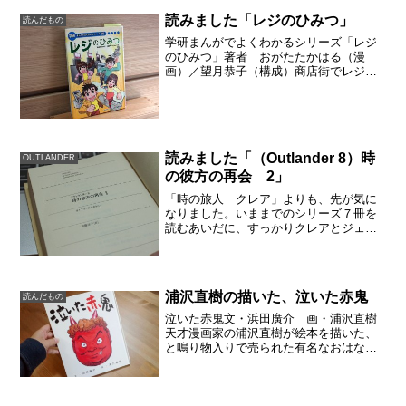
読みました「レジのひみつ」
読んだもの
学研まんがでよくわかるシリーズ「レジ
のひみつ」著者 おがたたかはる（漫
画）／望月恭子（構成）商店街でレジを
見る目がかわる八百屋さんやお肉やさん
に置いてある、はかりが進化したものら
しいことがわかります。10年くらい前
に、仕事先で「POSシステ...
読みました「（Outlander 8）時
OUTLANDER
の彼方の再会 2」
「時の旅人 クレア」よりも、先が気に
なりました。いままでのシリーズ７冊を
読むあいだに、すっかりクレアとジェイ
ミーが好きになってしまっていたので、
「再会できるのかな？」と心配でした。
原題「VOYAGER」のとおり、船旅に出
ます。OUTLAND...
浦沢直樹の描いた、泣いた赤鬼
読んだもの
泣いた赤鬼文・浜田廣介 画・浦沢直樹
天才漫画家の浦沢直樹が絵本を描いた、
と鳴り物入りで売られた有名なおはなし
の「泣いた赤鬼」。この話の内容のせつ
ない感じも好きですし、浦沢直樹も大好
きです。当然、買いましたが子供にはあ
まり受けが良くなくて、「...