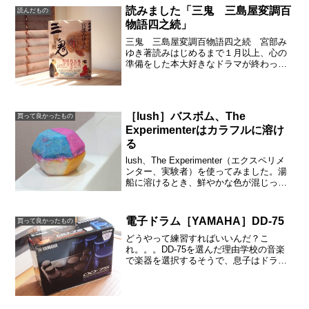
ることになりました。シンプルな木のテ
読みました「三鬼 三島屋変調百
読んだもの
ーブル、ÖL...
物語四之続」
三鬼 三島屋変調百物語四之続 宮部み
ゆき著読みはじめるまで１月以上、心の
準備をした本大好きなドラマが終わっ
て、ロスっていたときに買いました。こ
の本なら、心の穴を埋めてくれる事は確
実だろうと。しかし、この本に失礼な気
がしてしまって、気持ちが落...
［lush］バスボム、The
買って良かったもの
Experimenterはカラフルに溶け
る
lush、The Experimenter（エクスペリメ
ンター、実験者）を使ってみました。湯
船に溶けるとき、鮮やかな色が混じって
崩れていきます。インパクトあります
よ！エクスペリメンターは実は４色ラッ
シュの公式サイトだと、上から見た商品
電子ドラム［YAMAHA］DD-75
買って良かったもの
写真が...
どうやって練習すればいいんだ？こ
れ。。。DD-75を選んだ理由学校の音楽
で楽器を選択するそうで、息子はドラム
を選択しました。さすがにでかでかとし
たドラムセットは、インドではおく場所
があるけど、日本に戻るときには持って
帰れません。色々考えた結...