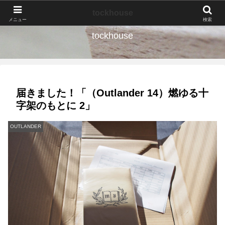
なんの種か、育ててみよう。
tockhouse
メニュー
検索
tockhouse
届きました！「（Outlander 14）燃ゆる十
字架のもとに 2」
OUTLANDER