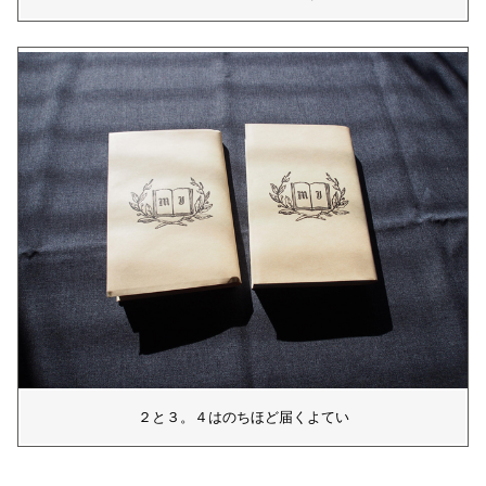
２と３。４はのちほど届くよてい