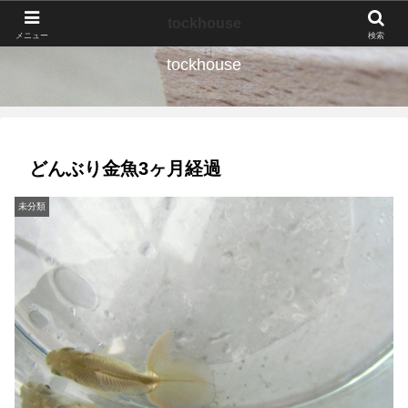
なんの種か、育ててみよう。
tockhouse
メニュー
検索
tockhouse
どんぶり金魚3ヶ月経過
未分類