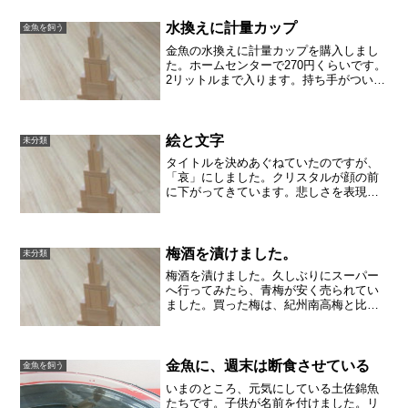
水換えに計量カップ
金魚を飼う
金魚の水換えに計量カップを購入しまし
た。ホームセンターで270円くらいです。
2リットルまで入ります。持ち手がついて
いますし、容れ物自体が軽いので、片手
で持ち上げることができます。水換えの
ときに、大きい水鉢だと、持ち上げるの
が大変ですから、二...
絵と文字
未分類
タイトルを決めあぐねていたのですが、
「哀」にしました。クリスタルが顔の前
に下がってきています。悲しさを表現す
るのに、しみったれているばかりではあ
りませんよね。縁起のいい言葉ではあり
ませんが、涙がぽろりと落ちれば、それ
は美しく感じることも多い...
梅酒を漬けました。
未分類
梅酒を漬けました。久しぶりにスーパー
へ行ってみたら、青梅が安く売られてい
ました。買った梅は、紀州南高梅と比べ
ると1kgで150円ほど安く、そこからさら
に半額となってました。梅酒の瓶と氷砂
糖、ありふれたホワイトリカーも買って
家に帰りました。以...
金魚に、週末は断食させている
金魚を飼う
いまのところ、元気にしている土佐錦魚
たちです。子供が名前を付けました。リ