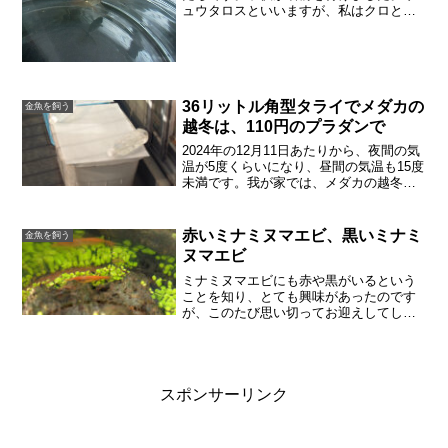
ュウタロスといいますが、私はクロと呼
んでいます。写真ではただ黒っぽいので
すが、メタリックで、尾のつけねには金
の鱗があり、きれいです。いつも金魚を
飼うと思うのですが、長生...
36リットル角型タライでメダカの
金魚を飼う
越冬は、110円のプラダンで
2024年の12月11日あたりから、夜間の気
温が5度くらいになり、昼間の気温も15度
未満です。我が家では、メダカの越冬を
考える時期です。今回は越冬準備も簡単
にすましました。11月（2024年）はそこ
そこ暖かかったのですが、さすがに12月
赤いミナミヌマエビ、黒いミナミ
金魚を飼う
中旬...
ヌマエビ
ミナミヌマエビにも赤や黒がいるという
ことを知り、とても興味があったのです
が、このたび思い切ってお迎えしてしま
いました！メダカ飼育からどんどんずれ
ていきますが、いいのです。楽しけれ
ば。赤いミナミヌマエビミナミヌマエビ
の赤いもの「レッドヌマエビ...
スポンサーリンク