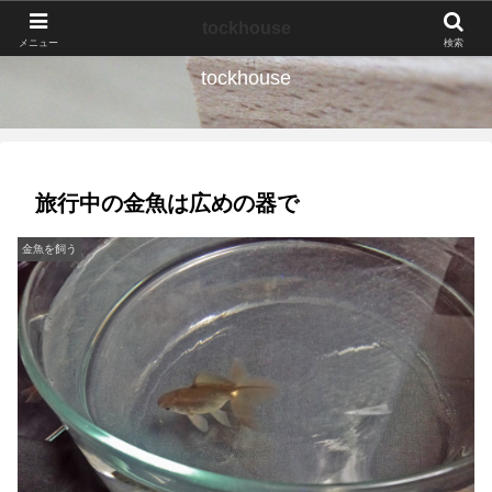
なんの種か、育ててみよう。
tockhouse
メニュー
検索
tockhouse
旅行中の金魚は広めの器で
金魚を飼う