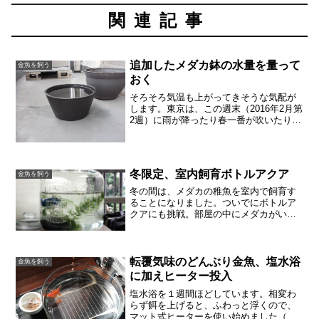
関連記事
追加したメダカ鉢の水量を量って
金魚を飼う
おく
そろそろ気温も上がってきそうな気配が
します。東京は、この週末（2016年2月第
2週）に雨が降ったり春一番が吹いたりし
てから、暖かくなりそうです。そうなれ
ば室内で水槽にいるメダカをベランダに
出してあげようと思っています。メダカ
を水槽ごと出そう...
冬限定、室内飼育ボトルアクア
金魚を飼う
冬の間は、メダカの稚魚を室内で飼育す
ることになりました。ついでにボトルア
クアにも挑戦。部屋の中にメダカがいる
のも、とても楽しいです。針子用ペット
ボトル水槽をグレードアップ孵化した針
子が１ヶ月ほど経ちました。500ミリリッ
トルのペットボトルに...
転覆気味のどんぶり金魚、塩水浴
金魚を飼う
に加えヒーター投入
塩水浴を１週間ほどしています。相変わ
らず餌を上げると、ふわっと浮くので、
マット式ヒーターを使い始めました（マ