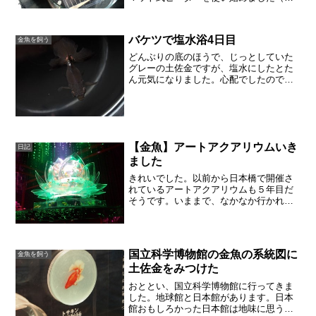
ット式ヒーターについては別記事があり
ます）。最初はマットと水鉢の間に布を
はさみ、温度があまり上がらないように
バケツで塩水浴4日目
金魚を飼う
しました。次の日には、布...
どんぶりの底のほうで、じっとしていた
グレーの土佐金ですが、塩水にしたとた
ん元気になりました。心配でしたので、
塩水は4日続けました。明日で終了しま
す。餌は少しづつ与えています。浮いて
来たりはしないのですが、もしかしたら
餌も切ったまま1週間ほど...
【金魚】アートアクアリウムいき
日記
ました
きれいでした。以前から日本橋で開催さ
れているアートアクアリウムも５年目だ
そうです。いままで、なかなか行かれな
かったのですが、今年は仕事の合間をみ
はからって、短い時間でしたが行くこと
ができました。満足です。公式ホームペ
ージの写真がとてもきれい...
国立科学博物館の金魚の系統図に
金魚を飼う
土佐金をみつけた
おととい、国立科学博物館に行ってきま
した。地球館と日本館があります。日本
館おもしろかった日本館は地味に思うか