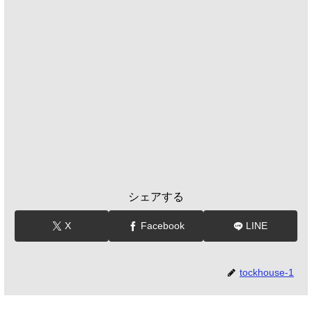
シェアする
X
Facebook
LINE
tockhouse-1