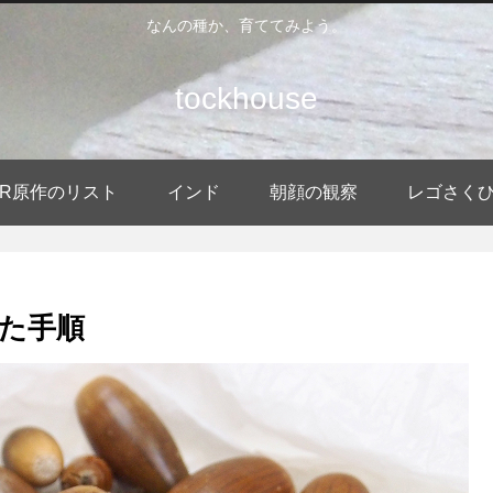
なんの種か、育ててみよう。
tockhouse
DER原作のリスト
インド
朝顔の観察
レゴさく
た手順