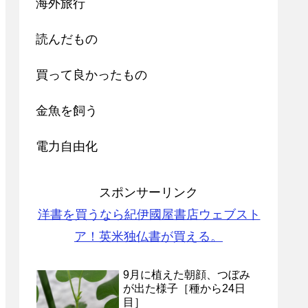
海外旅行
読んだもの
買って良かったもの
金魚を飼う
電力自由化
スポンサーリンク
洋書を買うなら紀伊國屋書店ウェブスト
ア！英米独仏書が買える。
9月に植えた朝顔、つぼみ
が出た様子［種から24日
目］