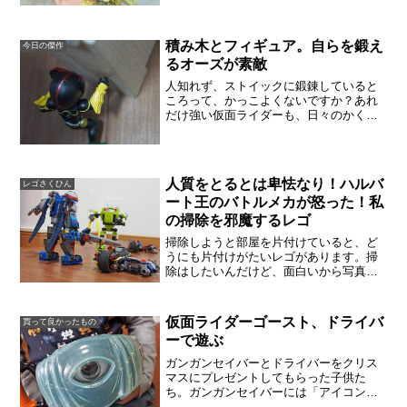
持つと、すごく可愛かったので、おばあ
ちゃんに渡すまで手で持...
積み木とフィギュア。自らを鍛え
今日の傑作
るオーズが素敵
人知れず、ストイックに鍛錬していると
ころって、かっこよくないですか？あれ
だけ強い仮面ライダーも、日々のかくれ
た鍛錬のたまものだったのですね！「く
っ！ちがう！必殺技にはまだまだ遠
い！」かっこいー。大人になってから、
はじめて仮面ライダーを見たの...
人質をとるとは卑怯なり！ハルバ
レゴさくひん
ート王のバトルメカが怒った！私
の掃除を邪魔するレゴ
掃除しようと部屋を片付けていると、ど
うにも片付けがたいレゴがあります。掃
除はしたいんだけど、面白いから写真も
撮っておきたいし。「人質をとるとは卑
怯なり！」ハルバート王の怒りは頂点
に。しかし、家臣を見捨てる訳にはいき
仮面ライダーゴースト、ドライバ
買って良かったもの
ません。「こいつの命が惜し...
ーで遊ぶ
ガンガンセイバーとドライバーをクリス
マスにプレゼントしてもらった子供た
ち。ガンガンセイバーには「アイコン」
というオマケがありましたが、この「ア