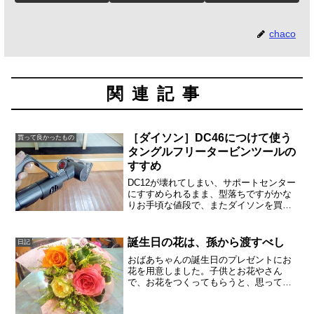
chaco
関連記事
［ダイソン］DC46につけて使う
買って良かったもの
タングルフリータービンツールの
すすめ
DC12が壊れてしまい、サポートセンター
にすすめられるまま、型落ちですがかな
りお手頃な値段で、またダイソンを買い
ました。新しくDC46に買い替えて、数ヶ
月になりますが、かなり満足していま
す。タングルフリータービンツールを、
誕生日の花は、孫から渡すべし
日記
なぜ毎日使うかこの...
おばあちゃんの誕生日のプレゼントにお
花を用意しました。子供とお花やさん
で、お花をつくってもらうと、思ってい
たよりも素敵で立派な花束にしてくれま
した。これで1500円くらいです。子供が