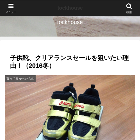
なんの種か、育ててみよう。
tockhouse
メニュー
検索
tockhouse
子供靴、クリアランスセールを狙いたい理
由！（2016冬）
買って良かったもの