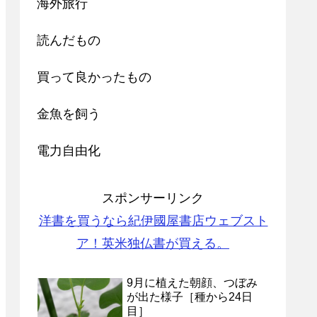
海外旅行
読んだもの
買って良かったもの
金魚を飼う
電力自由化
スポンサーリンク
洋書を買うなら紀伊國屋書店ウェブスト
ア！英米独仏書が買える。
9月に植えた朝顔、つぼみ
が出た様子［種から24日
目］