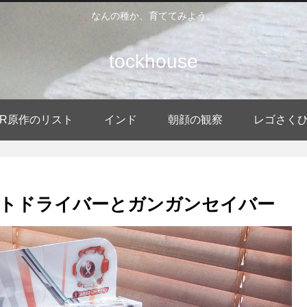
なんの種か、育ててみよう。
tockhouse
DER原作のリスト
インド
朝顔の観察
レゴさく
ストドライバーとガンガンセイバー