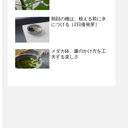
朝顔の種は、植える前に水
につける［2日後発芽］
メダカ鉢、簾のかけ方を工
夫する楽しさ