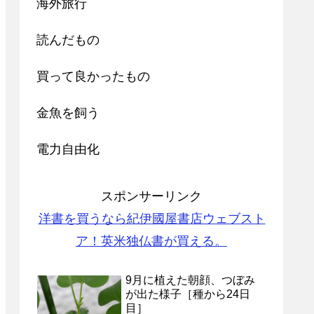
海外旅行
読んだもの
買って良かったもの
金魚を飼う
電力自由化
スポンサーリンク
洋書を買うなら紀伊國屋書店ウェブスト
ア！英米独仏書が買える。
9月に植えた朝顔、つぼみ
が出た様子［種から24日
目］