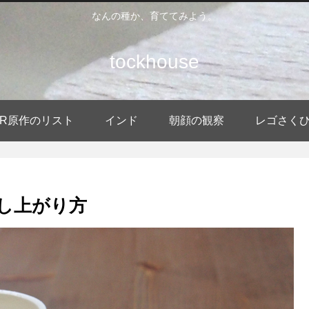
なんの種か、育ててみよう。
tockhouse
DER原作のリスト
インド
朝顔の観察
レゴさく
召し上がり方