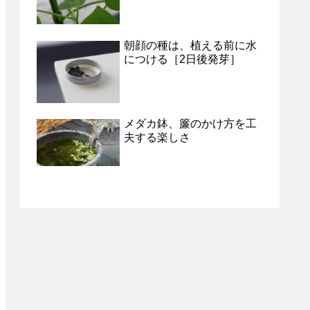
朝顔の種は、植える前に水
につける［2日後発芽］
メダカ鉢、簾のかけ方を工
夫する楽しさ