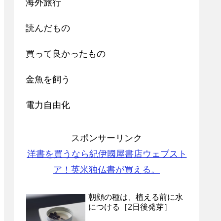
海外旅行
読んだもの
買って良かったもの
金魚を飼う
電力自由化
スポンサーリンク
洋書を買うなら紀伊國屋書店ウェブスト
ア！英米独仏書が買える。
朝顔の種は、植える前に水
につける［2日後発芽］