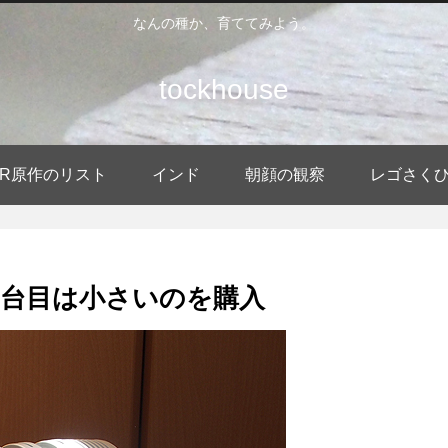
なんの種か、育ててみよう。
tockhouse
DER原作のリスト
インド
朝顔の観察
レゴさく
台目は小さいのを購入