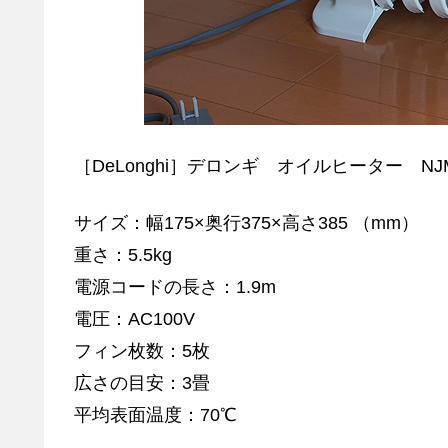
［DeLonghi］デロンギ オイルヒーター NJM
サイズ：幅175×奥行375×高さ385 （mm）
重さ：5.5kg
電源コードの長さ：1.9m
電圧：AC100V
フィン枚数：5枚
広さの目安：3畳
平均表面温度：70℃