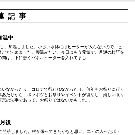
連記事
加温中
食し、加温しました。小さい水鉢にはヒーターが入らないので、ヒ
鉢ごと沈めました。腰湯みたい。今日はもう元気で、普通の粒餌を
間は、下に敷くパネルヒーターを入れてまし...
にいなかったり、コロナで行われなかったり、何年もお祭りに行く
年あたりから、ポツポツとお祭りやイベントが復活し、嬉しい限り
宗の法事であって、お祭りではないかもしれ...
ヶ月後
どで発芽しました。根が張ってきたかなと思い、エビの入ったボト