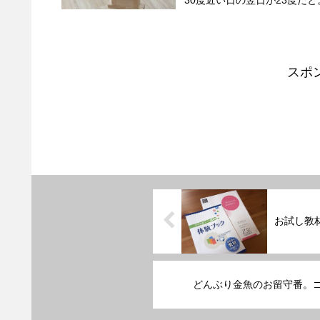
30度近い日の翌日が23度だと
スポ
お試し教
どんぶり金魚のお留守番。