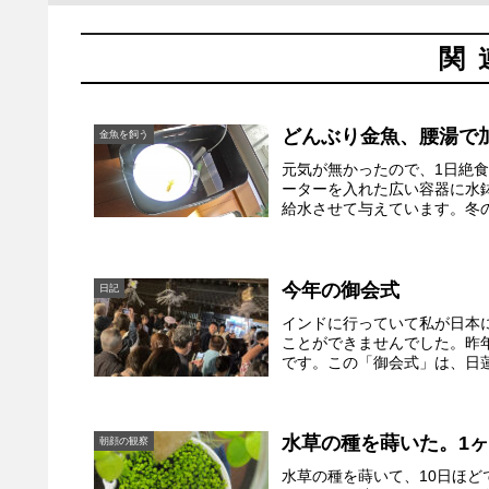
関
どんぶり金魚、腰湯で
金魚を飼う
元気が無かったので、1日絶
ーターを入れた広い容器に水
給水させて与えています。冬の
今年の御会式
日記
インドに行っていて私が日本
ことができませんでした。昨
です。この「御会式」は、日蓮
水草の種を蒔いた。1
朝顔の観察
水草の種を蒔いて、10日ほ