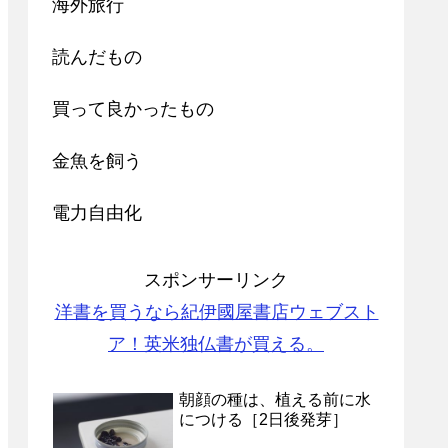
海外旅行
読んだもの
買って良かったもの
金魚を飼う
電力自由化
スポンサーリンク
洋書を買うなら紀伊國屋書店ウェブスト
ア！英米独仏書が買える。
朝顔の種は、植える前に水
につける［2日後発芽］