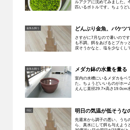
ルアクアに沈めてみました。
匹いるボトルです。ちょうどい
どんぶり金魚、バケツ
金魚を飼う
さすがに7月なので暑いので
も不調。餌をあげるとプカッ
戻そうかなと、塩を少なくして
メダカ鉢の水量を量る
金魚を飼う
室内の水槽にいるメダカをベ
た。ちょうどいいものがホー
えんじ直径29.7×高さ19.0c
明日の気温が低そうな
日記
先週末から調子の悪い、うち
ら、真水にして餌も与えよう