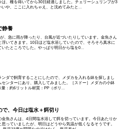
今は、種を蒔いてから30日経過しました。チェリーシュリンプが3
いや、ここに入れちゃえ、と沈めてみたと...
で静養
すが、急に雨が降ったり、台風が近づいたりしています。金魚さん
と浮いてきます。10日ほど塩水浴していたので、そろそろ真水に
いたところでした。やっぱり明日から塩を0...
ランダで飼育することにしたので、メダカを入れる鉢を探しまし
ムセンターにあり、購入してみました。［スドー］メダカの小鉢
m水量：約6リットル材質：PP（ポリ...
ので、今日は塩水＋餌切り
の金魚さんは、4日間塩水浴して餌を切っています。今日あたりか
と思っていましたが、明日はどうやら気温が低くなるそうです。