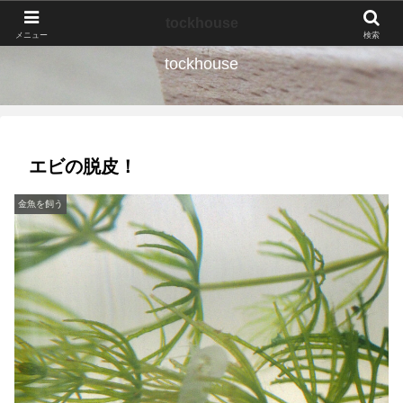
なんの種か、育ててみよう。
tockhouse
メニュー
検索
tockhouse
エビの脱皮！
金魚を飼う