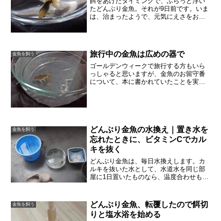
餌をあげたタイミングで、ふらっと浮い
たどんぶり金魚。それが9日前です。いま
は、治まったようで、元気にえさをおね
だりしています。今日は（11/7）、昼間
は暖かかったのでベランダで水換えしま
した。もう11月なのに、陽が射している
ときは水もぬるい...
旅行中の金魚は広めの器で
金魚を飼う
ゴールデンウィークで旅行する方もいら
っしゃると思いますが、金魚のお留守番
について、本に書かれていたことを実践
してみました。2〜3日、家を空ける時は
前日から餌を控え、大きめの器に入れて
おくそうです。旅行前日：5月1日（金）
朝水換え、餌は与えな...
どんぶり金魚の水換え｜置き水を
金魚を飼う
忘れたときに、ビタミンCでカル
キを抜く
どんぶり金魚は、毎日水換えします。カ
ルキを抜いた水として、水道水を同じ部
屋に1日置いたものなら、温度合わせもで
きているので手軽です。しかし、置き水
を忘れていたときは、すぐにカルキを抜
かなければなりません。バケツに水をた
どんぶり金魚、転覆したので餌切
金魚を飼う
めて、曇り日のベランダ...
りと塩水浴を始める