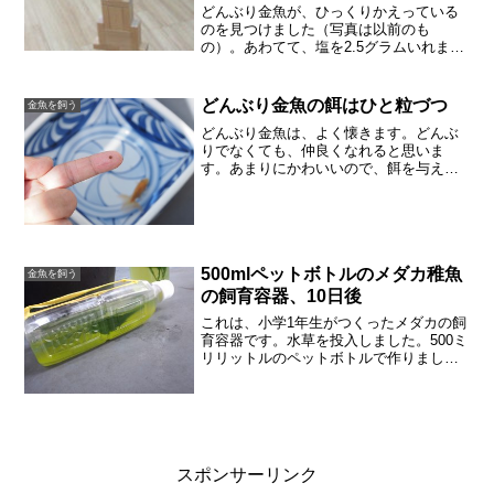
どんぶり金魚が、ひっくりかえっている
のを見つけました（写真は以前のも
の）。あわてて、塩を2.5グラムいれまし
た。この水鉢は以前、水の量をはかって
います（前記事）。２リットルですか
ら、0.5％の食塩水にするには、10グラム
どんぶり金魚の餌はひと粒づつ
金魚を飼う
の塩をいれるのですが...
どんぶり金魚は、よく懐きます。どんぶ
りでなくても、仲良くなれると思いま
す。あまりにかわいいので、餌を与えす
ぎてしまいます。あげすぎない工夫
（１） お皿に１日分を出しておく金魚
にどのくらい餌を与えていいかは、曖昧
かも知れませんが、我が家の金魚...
500mlペットボトルのメダカ稚魚
金魚を飼う
の飼育容器、10日後
これは、小学1年生がつくったメダカの飼
育容器です。水草を投入しました。500ミ
リリットルのペットボトルで作りまし
た。作ったときの様子、10日前この10日
間で、メダカの稚魚にしたお世話餌や
り。1日１回、朝。すりつぶしたパウダー
状の餌をほんのち...
スポンサーリンク