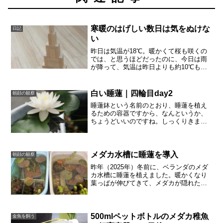
寒暖のはげしい数日は気をぬけな
日記
い
昨日は気温が18℃。暖かくて桜も咲くの
では、と思うほどだったのに、今日は雨
が降って、気温は昨日よりも約10℃も低
い。また明日は暖かくなりそうなんだけ
ど、どんぶり金魚にとってはツラい寒暖
差。寒暖差の激しい時期は天気予報をこ
白い睡蓮｜四輪目day2
朝顔の観察
まめにチェックして、...
睡蓮鉢という名前のとおり、睡蓮を植え
るための容器ですから、なんというか、
ちょうどいいのですね。しっくりきま
す。睡蓮の花が咲いているのを見ると、
あらためてよかったなあと思います。睡
蓮鉢は、すり鉢状に中央が深くて、沈ん
だ株から細長い茎を上に伸ば...
メダカ水槽に睡蓮を導入
朝顔の観察
昨年（2025年）冬前に、ベランダのメダ
カ水槽に睡蓮を植えました。暖かくなり
葉っぱが伸びてきて、メダカが隠れたり
します。可愛いです！冬の間、メダカ飼
育はやることなくて寂しかったから、め
っちゃ楽しい。10年以上前から、我が家
には金魚やメダカが...
500mlペットボトルのメダカ稚魚
金魚を飼う