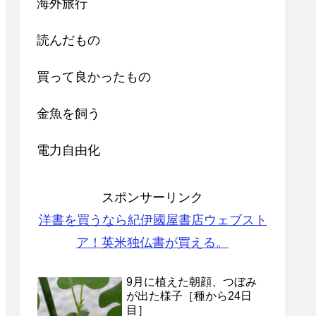
海外旅行
読んだもの
買って良かったもの
金魚を飼う
電力自由化
スポンサーリンク
洋書を買うなら紀伊國屋書店ウェブスト
ア！英米独仏書が買える。
9月に植えた朝顔、つぼみ
が出た様子［種から24日
目］