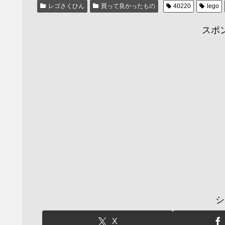
レゴさくひん
買って良かったもの
40220
lego
スポ
シ
X