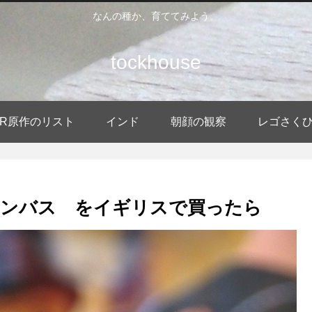
なんの種か、育ててみよう。
tockhouse
DER原作のリスト
インド
朝顔の観察
レゴさく
ドンバス をイギリスで買ったら