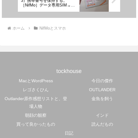
3）携帯番号を保持する。
［NifMo］データ専用SIM→音
声通話対応SIM
ホーム
NifMoとスマホ
tockhouse
MacとWordPress
今日の傑作
レゴさくひん
OUTLANDER
Outlander原作感想リストと、登
金魚を飼う
場人物
朝顔の観察
インド
買って良かったもの
読んだもの
日記