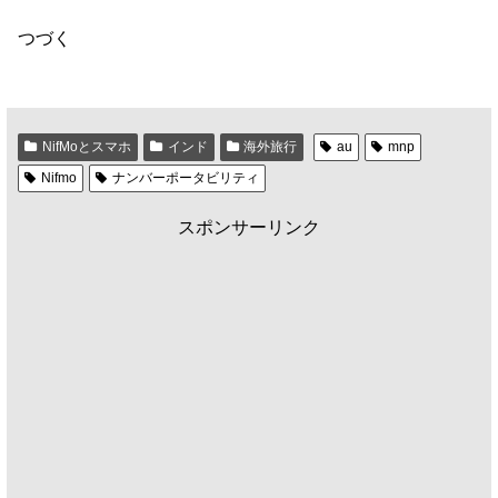
つづく
NifMoとスマホ
インド
海外旅行
au
mnp
Nifmo
ナンバーポータビリティ
スポンサーリンク