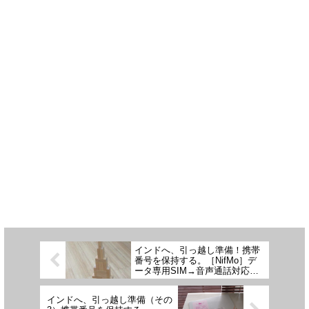
インドへ、引っ越し準備！携帯
番号を保持する。［NifMo］デ
ータ専用SIM→音声通話対応
SIM
インドへ、引っ越し準備（その