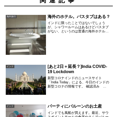
関連記事
海外のホテル。バスタブはある？
海外旅行
インドに限ったことではないでしょう
が、シャワールームはあるけどバスタブ
がない、というのは普通の海外ホテル
（なのかな？）。さらに水が貴重なイン
ドでは、バスタブは探さなければないの
が普通。さらに探せばあるけど、ゴージ
ャスすぎる。今（10月）は、...
[あと2日＋延長？]India COVID-
インド
19 Lockdown
新型コロナインドのニュースサイト
「India Today」による、今日のインドの
新型コロナの情報です。 確認済み
8,447 回復 765 死亡 273世界的には、
COVID-19という呼び方、日本では新型コ
ロナと言いますが、来年になったら...
パーティにバルーンのお土産
インド
インドでも風船が買えます。最近、サウ
スポイントモールの食器やさんでバルー