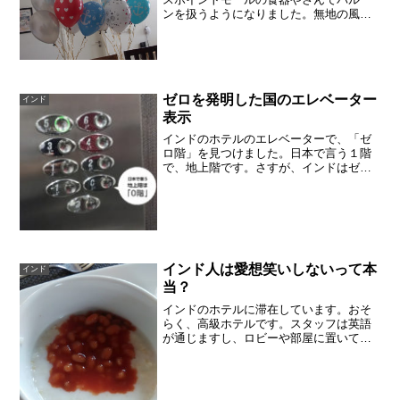
ンを扱うようになりました。無地の風船
は、ヘリウムを入れてもらって日本円で
200円足らずで購入できます。無地のシル
バーやゴールド、クリアと合わせて、お
しゃれな配色を作れそ...
ゼロを発明した国のエレベーター
インド
表示
インドのホテルのエレベーターで、「ゼ
ロ階」を見つけました。日本で言う１階
で、地上階です。さすが、インドはゼロ
を発明した国ですが、イギリスの影響か
も。ホテルの人たちや不動産業者は、こ
の0階のことを「グランドフロア」と呼ん
でました。日本のように...
インド人は愛想笑いしないって本
インド
当？
インドのホテルに滞在しています。おそ
らく、高級ホテルです。スタッフは英語
が通じますし、ロビーや部屋に置いてあ
る家具類は、落ち着いていてラグジュア
リーな感じがします（私はレトロ・ラグ
ジュアリーと呼んでいる）。スタッフは
クールな感じで、あまり笑...