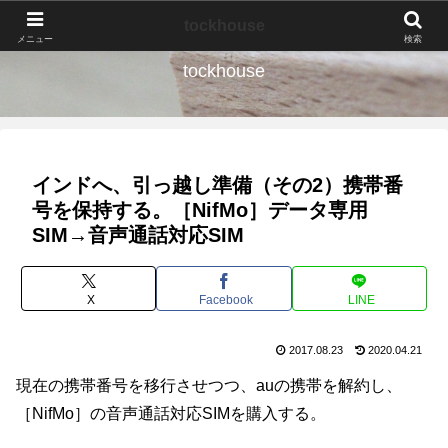
なんの種か、育ててみよう。
tockhouse
メニュー
検索
tockhouse
インドへ、引っ越し準備（その2）携帯番
号を保持する。［NifMo］データ専用
SIM→音声通話対応SIM
X
Facebook
LINE
2017.08.23
2020.04.21
現在の携帯番号を移行させつつ、auの携帯を解約し、
［NifMo］の音声通話対応SIMを購入する。