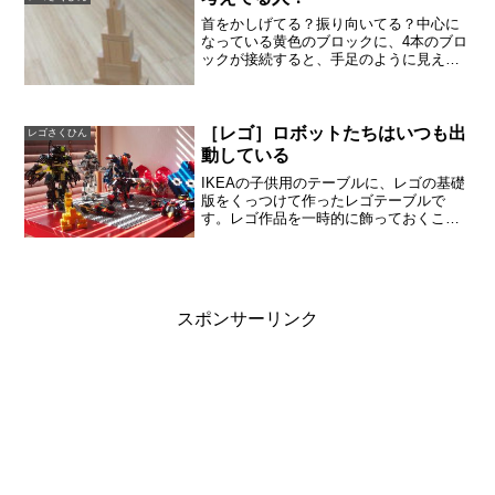
首をかしげてる？振り向いてる？中心に
なっている黄色のブロックに、4本のブロ
ックが接続すると、手足のように見えま
す。頭（にしては長いのですが）振り向
いて、後方をうかがっているように見え
てきました。「むむ！？後をつけられて
いる！」007的。カラ...
［レゴ］ロボットたちはいつも出
レゴさくひん
動している
IKEAの子供用のテーブルに、レゴの基礎
版をくっつけて作ったレゴテーブルで
す。レゴ作品を一時的に飾っておくこと
ができます。気が済んだら、レゴを解体
して片付けます。その日の優秀作品をひ
とつだけ飾っていいことになっているの
ですが、あっという間に...
スポンサーリンク