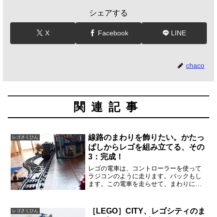
シェアする
X
Facebook
LINE
chaco
関連記事
線路のまわりを飾りたい。かたっ
レゴさくひん
ぱしからレゴを組み立てる、その
3：完成！
レゴの電車は、コントローラーを使って
ラジコンのように走ります。バックもし
ます。この電車を走らせて、まわりにレ
ゴの街があったら素敵だな、と思って、
こつこつと街をつくる準備をしていまし
た。線路の内側には、ポリスベーストラ
［LEGO］CITY、レゴシティのま
レゴさくひん
ック、パワーボートと4W...