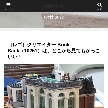
なんの種か、育ててみよう。
tockhouse
メニュー
検索
tockhouse
［レゴ］クリエイター Brick
Bank（10251）は、どこから見てもかっこ
いい！
レゴさくひん