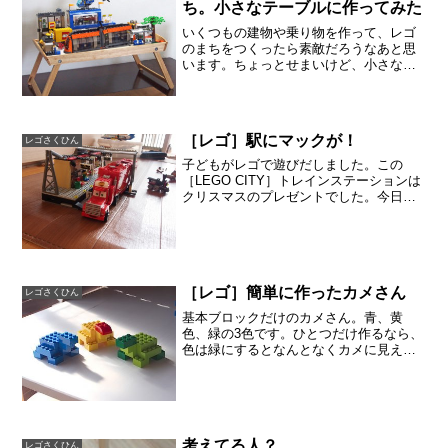
ち。小さなテーブルに作ってみた
いくつもの建物や乗り物を作って、レゴ
のまちをつくったら素敵だろうなあと思
います。ちょっとせまいけど、小さなテ
ーブルにレゴのまちができました。あっ
という間に完成したのは、準備にコツが
「あのブロックがない！どこだ〜？」と
探している時間が圧倒的に...
［レゴ］駅にマックが！
レゴさくひん
子どもがレゴで遊びだしました。この
［LEGO CITY］トレインステーションは
クリスマスのプレゼントでした。今日
は、電車でなくて違うお客さんが駅に入
ってきたようです。カーズのマックで
す。マックは、ライトニング・マックイ
ーンを載せてくれる仲間...
［レゴ］簡単に作ったカメさん
レゴさくひん
基本ブロックだけのカメさん。青、黄
色、緑の3色です。ひとつだけ作るなら、
色は緑にするとなんとなくカメに見えま
す。カメには、大きなバージョンもあり
ます（今回のは小さいバージョン）。大
きなカメさんは、基礎版を使って甲羅を
広めにつくり、背中にいろ...
考えてる人？
レゴさくひん