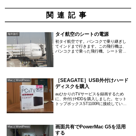
関連記事
タイ航空のシートの電源
海外旅行
初タイ航空です。バンコクで乗り継ぎし
てインドまで行きます。この飛行機は、
バンコクまで乗った飛行機。シート背面
の様子。液晶画面はタッチパネル。ゲー
ムができたり、映画を見ることができま
した。言語で日本語が選択できたのは嬉
しかったです。日本語の映...
［SEAGATE］USB外付けハード
MacとWordPress
ディスクを購入
auひかりのTVサービスを録画するため
に、外付けHDDを購入しました。セット
トップボックスST1100Rに接続していま
す（2016年７月からSTW2000が導入され
ました）。「いろんな機器に差すだけで
カンタン接続」というコピーどおり。コ
ンセ...
画面共有でPowerMac G5を活用
MacとWordPress
する