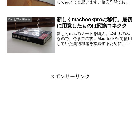
してみようと思います。格安SIMであっ
ても速さに不満のないニフモですが、
USBテザリングするとき、macbookairの
USBのどちらに挿したらいいか、疑問に
新しくmacbookproに移行。最初
MacとWordPress
思いました...
に用意したものは変換コネクタ
新しくmacのノートを購入。USB-Cのみ
なので、今までの古いMacBookAirで使用
していた周辺機器を接続するために、変
換コネクタを購入。新しいMacBookPro
13インチと一緒に購入したのは変換コネ
クタALMIGHTY DOCK ...
スポンサーリンク