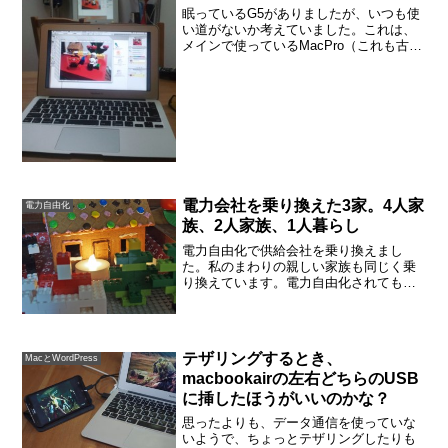
眠っているG5がありましたが、いつも使
い道がないか考えていました。これは、
メインで使っているMacPro（これも古く
なりましたが）が故障したときの、バッ
クアップマシンだと思って、大事にとっ
ておいたものです。MacBookAirを購入し
てから...
電力会社を乗り換えた3家。4人家
電力自由化
族、2人家族、1人暮らし
電力自由化で供給会社を乗り換えまし
た。私のまわりの親しい家族も同じく乗
り換えています。電力自由化されても、
６月末で申込数は全体の2%だそうですが
（産経ニュースより）、私の周辺のもっ
とも親しい家族、ふたつの家は乗り換え
済み。電力自由化の雑談を...
テザリングするとき、
MacとWordPress
macbookairの左右どちらのUSB
に挿したほうがいいのかな？
思ったよりも、データ通信を使っていな
いようで、ちょっとテザリングしたりも