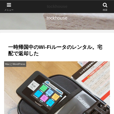
なんの種か、育ててみよう。
tockhouse
メニュー
検索
tockhouse
一時帰国中のWi-Fiルータのレンタル。宅
配で返却した
MacとWordPress