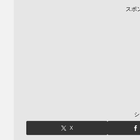
スポ
シ
X