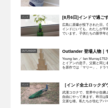
[8月6日]インドで過
インド
広島に原爆が投下された日。
インドにいても、わたしが平
でいます。子供たちの新学年が
Outlander 登場人
OUTLANDER
Young Ian ／ Ian M
とイアンの息子。父親と同じ名
を原作では「マリー」、ドラマで
［インド全土ロックダ
インド
武漢コロナで、世界中が自粛ム
自由にやって来ます。昨日は
立派な雄。私たちが住むアパー