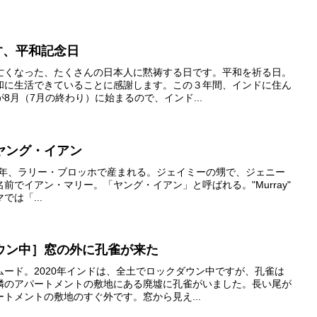
ごす、平和記念日
亡くなった、たくさんの日本人に黙祷する日です。平和を祈る日。
和に生活できていることに感謝します。この３年間、インドに住ん
8月（7月の終わり）に始まるので、インド...
物｜ヤング・イアン
urray1752年、ラリー・ブロッホで産まれる。ジェイミーの甥で、ジェニー
前でイアン・マリー。「ヤング・イアン」と呼ばれる。"Murray"
は「...
ウン中］窓の外に孔雀が来た
ード。2020年インドは、全土でロックダウン中ですが、孔雀は
隣のアパートメントの敷地にある廃墟に孔雀がいました。長い尾が
トメントの敷地のすぐ外です。窓から見え...