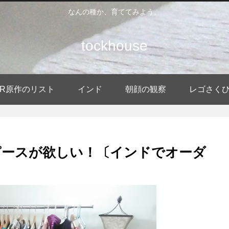
なんの種か、育ててみよう。
tockhouse
DER原作のリスト
インド
朝顔の観察
レゴさく
ピースが欲しい！〔インドでオーダ