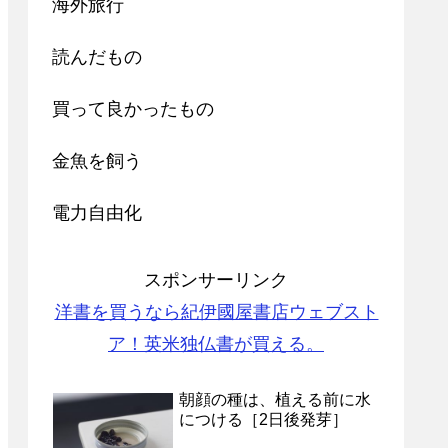
海外旅行
読んだもの
買って良かったもの
金魚を飼う
電力自由化
スポンサーリンク
洋書を買うなら紀伊國屋書店ウェブスト
ア！英米独仏書が買える。
朝顔の種は、植える前に水
につける［2日後発芽］