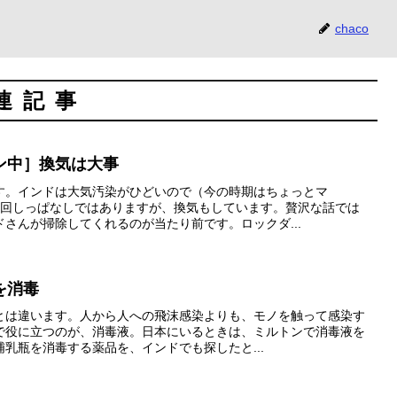
chaco
連記事
ン中］換気は大事
す。インドは大気汚染がひどいので（今の時期はちょっとマ
、回しっぱなしではありますが、換気もしています。贅沢な話では
さんが掃除してくれるのが当たり前です。ロックダ...
を消毒
とは違います。人から人への飛沫感染よりも、モノを触って感染す
で役に立つのが、消毒液。日本にいるときは、ミルトンで消毒液を
乳瓶を消毒する薬品を、インドでも探したと...