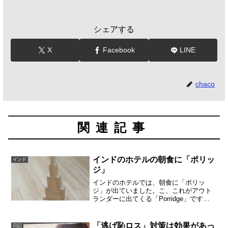
シェアする
X
Facebook
LINE
chaco
関連記事
インドのホテルの朝食に「ポリッ
インド
ジ」
インドのホテルでは、朝食に「ポリッ
ジ」が出ていました。こ、これがアウト
ランダーに出てくる「Porridge」です
か！？ジェイミーの故郷、ハイランドで
よく食べられている、穀物のおかゆです
よね。インドで「ポリッジ」が見られる
「逃げ恥ロス」対策は効果があっ
日記