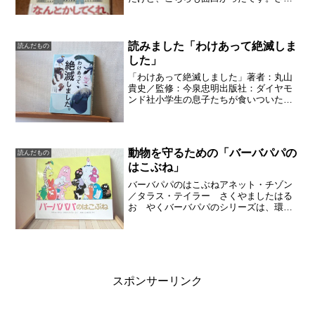
っと読めます。この頃（2022年5月９日現
在）の世界情勢から、シベリアと聞く
と、深読みしてしまいそうですが、執筆
された2021年当時...
読みました「わけあって絶滅しま
読んだもの
した」
「わけあって絶滅しました」著者：丸山
貴史／監修：今泉忠明出版社：ダイヤモ
ンド社小学生の息子たちが食いついた、
絶滅動物のうんちく本です。子供って、
いつまでも話し続けるじゃないですか。
どうでもいいことなのに、あまりに面白
いので、「えっ、そうだっ...
動物を守るための「バーバパパの
読んだもの
はこぶね」
バーバパパのはこぶねアネット・チゾン
／タラス・テイラー さくやましたはる
お やくバーバパパのシリーズは、環境
問題がテーマになっているのに、絵はカ
ラフルでおしゃれです。さすがフラン
ス！素敵だなあ、と思います。絵本の中
では、動物を守ろうとしても...
スポンサーリンク