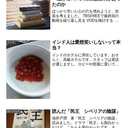
とは、とても驚きまし...
たのか
ぽっかり空いた心の穴を埋めようと、対
策を考えました。 TBSFREEで最終回の
動画を繰り返し見る VODを検討する 原
作を読む 他の作品を読む効果はあったの
でしょうか動画を繰り返し見てしまいま
す。何度見ても面白いです。特に最終回
が納得できる...
インド人は愛想笑いしないって本
インド
当？
インドのホテルに滞在しています。おそ
らく、高級ホテルです。スタッフは英語
が通じますし、ロビーや部屋に置いてあ
る家具類は、落ち着いていてラグジュア
リーな感じがします（私はレトロ・ラグ
ジュアリーと呼んでいる）。スタッフは
クールな感じで、あまり笑...
読んだ「民王 シベリアの陰謀」
読んだもの
池井戸潤 著「民王 シベリアの陰謀」
読みました。ドラマ「民王」も面白かっ
たけど、こちらも面白かったです。さら