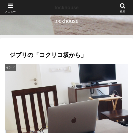
なんの種か、育ててみよう。
tockhouse
メニュー
検索
tockhouse
ジブリの「コクリコ坂から」
インド