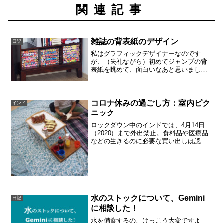
関連記事
雑誌の背表紙のデザイン
日記
私はグラフィックデザイナーなのです
が、（失礼ながら）初めてジャンプの背
表紙を眺めて、面白いなあと思いまし
た。同じ2018年のものでも、10号と52号
では、タイトルの書体も随分ちがいます
し、巻頭カラーで推しの作品の入れ方も
ちがいます。52号と...
コロナ休みの過ごし方：室内ピク
インド
ニック
ロックダウン中のインドでは、4月14日
（2020）まで外出禁止。食料品や医療品
などの生きるのに必要な買い出しは認め
られるものの、気分転換が必要なんです
よ。で、ランチの場所をたまに替えてい
ます。この日は子供部屋でピクニック。
子供達は（私に似て...
水のストックについて、Gemini
日記
に相談した！
水を備蓄するの、けっこう大変ですよ