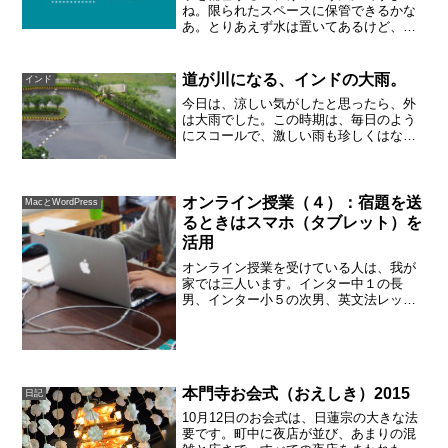
ね。限られたスペースに保管できるかな
あ。とりあえず水は置いてあるけど、交
換の目安はどうなんだろうな。と疑問に
思ったので、我が家の環境を踏まえてAI
に質問してみました。驚くほど具体的に
道が川になる、インドの大雨。
インド
スッキリまとめてくれまし...
今日は、涼しい気がしたと思ったら、外
は大雨でした。この時期は、毎日のよう
にスコールで、激しい雨も珍しくはない
のですが、今日はすぐに止みませんでし
た。アパートメントの中の車道は、浅い
川になってます。長靴は日本で買うべし
インドで探しても、見つか...
オンライン授業（４）：宿題を送
MacとWordPress
るときはスマホ（タブレット）を
活用
オンライン授業を受けている人は、我が
家では三人います。インター中１の長
男、インター小５の次男、英文法レッス
ンを受けている母の私です。2020年3月中
旬からオンラインで授業をはじめ、１ヶ
月が過ぎました。全員がPCとスマホ（タ
ブレット）のダブル...
本門寺お会式（おえしき）2015
日記
10月12日のお会式は、日蓮宗の大きな法
要です。町中に夜店が並び、あまりの混