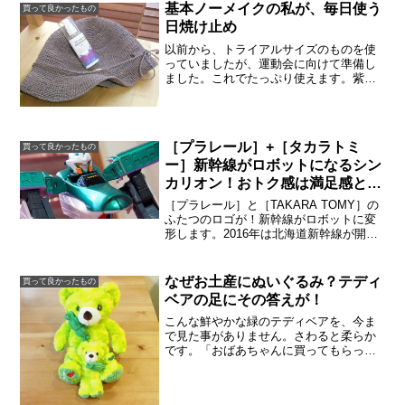
基本ノーメイクの私が、毎日使う
買って良かったもの
日焼け止め
以前から、トライアルサイズのものを使
っていましたが、運動会に向けて準備し
ました。これでたっぷり使えます。紫外
線吸収剤不使用、酸化亜鉛不使用、酸化
チタン不使用、ナノ粒子化もしてませ
ん。子供の顔にもつく自分の顔につけて
いるものって、子供の顔にも...
［プラレール］+［タカラトミ
買って良かったもの
ー］新幹線がロボットになるシン
カリオン！おトク感は満足感とな
りえるか？
［プラレール］と［TAKARA TOMY］の
ふたつのロゴが！新幹線がロボットに変
形します。2016年は北海道新幹線が開業
この「シンカリオンH5はやぶさ」は、
「新幹線H5系はやぶさ」をベースに開
発。E5系を踏襲した「新幹線H5系はやぶ
なぜお土産にぬいぐるみ？テディ
買って良かったもの
さ」は、...
ベアの足にその答えが！
こんな鮮やかな緑のテディベアを、今ま
で見た事がありません。さわると柔らか
です。「おばあちゃんに買ってもらった
ー。」と子供はほくほく笑顔です。気に
入っていて、ずっと手に持っていまし
た。ぬいぐるみを抱きしめる子供は見て