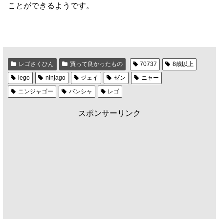
ことができるようです。
レゴさくひん
買って良かったもの
70737
8歳以上
lego
ninjago
ジェイ
ゼン
ニャー
ニンジャゴー
バンシャ
レゴ
スポンサーリンク