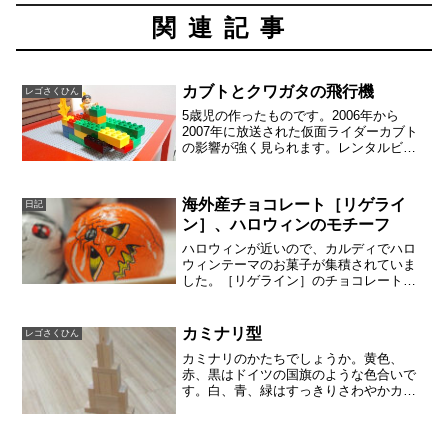
関連記事
カブトとクワガタの飛行機
レゴさくひん
5歳児の作ったものです。2006年から
2007年に放送された仮面ライダーカブト
の影響が強く見られます。レンタルビデ
オの旧作が100円を切った最近では、仮面
ライダーや戦隊物を過去にさかのぼって
レンタルしています。仮面ライダーカブ
海外産チョコレート［リゲライ
日記
トは、35周年...
ン］、ハロウィンのモチーフ
ハロウィンが近いので、カルディでハロ
ウィンテーマのお菓子が集積されていま
した。［リゲライン］のチョコレートは
デザインが可愛くて何度か購入していま
す。また、インドにいたときにもスイス
大使館やドイツ大使館で開催されていた
カミナリ型
レゴさくひん
クリスマスメラ（お祭り）...
カミナリのかたちでしょうか。黄色、
赤、黒はドイツの国旗のような色合いで
す。白、青、緑はすっきりさわやかカラ
ーで、すずしそう。