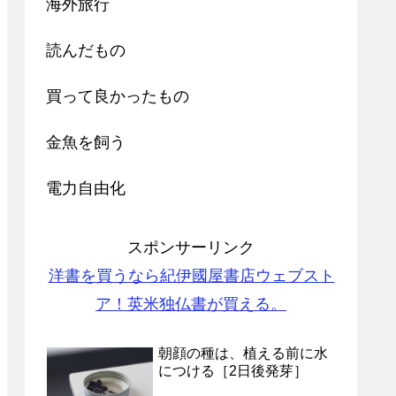
海外旅行
読んだもの
買って良かったもの
金魚を飼う
電力自由化
スポンサーリンク
洋書を買うなら紀伊國屋書店ウェブスト
ア！英米独仏書が買える。
朝顔の種は、植える前に水
につける［2日後発芽］