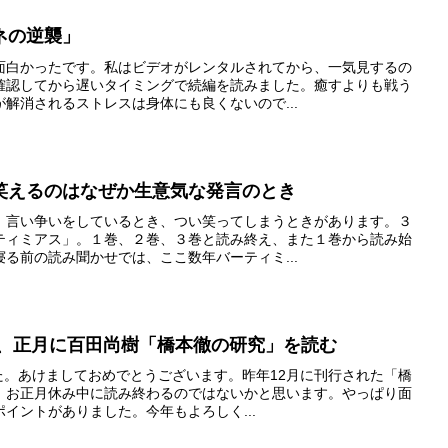
ネの逆襲」
面白かったです。私はビデオがレンタルされてから、一気見するの
確認してから遅いタイミングで続編を読みました。癒すよりも戦う
解消されるストレスは身体にも良くないので...
笑えるのはなぜか生意気な発言のとき
、言い争いをしているとき、つい笑ってしまうときがあります。３
ティミアス」。１巻、２巻、３巻と読み終え、また１巻から読み始
る前の読み聞かせでは、ここ数年バーティミ...
r 2023、正月に百田尚樹「橋本徹の研究」を読む
した。あけましておめでとうございます。昨年12月に刊行された「橋
。お正月休み中に読み終わるのではないかと思います。やっぱり面
イントがありました。今年もよろしく...