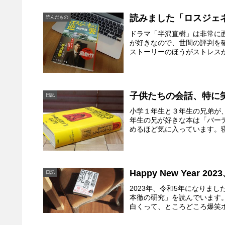
読みました「ロスジェ
読んだもの
ドラマ「半沢直樹」は非常に
が好きなので、世間の評判を
ストーリーのほうがストレスが
子供たちの会話、特に
日記
小学１年生と３年生の兄弟が
年生の兄が好きな本は「バー
めるほど気に入っています。寝
Happy New Yea
日記
2023年、令和5年になりま
本徹の研究」を読んでいます
白くって、ところどころ爆笑ポ