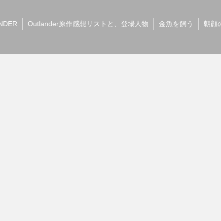
NDER
Outlander原作感想リストと、登場人物
金魚を飼う
朝顔