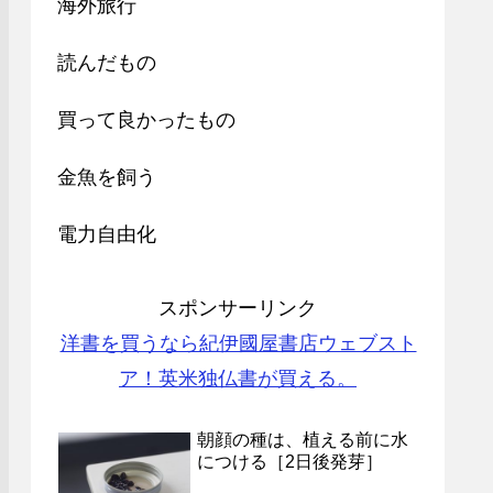
海外旅行
読んだもの
買って良かったもの
金魚を飼う
電力自由化
スポンサーリンク
洋書を買うなら紀伊國屋書店ウェブスト
ア！英米独仏書が買える。
朝顔の種は、植える前に水
につける［2日後発芽］