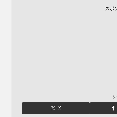
スポ
シ
X