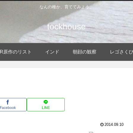
なんの種か、育ててみよう。
tockhouse
DER原作のリスト
インド
朝顔の観察
レゴさく
Facebook
LINE
2014.09.10