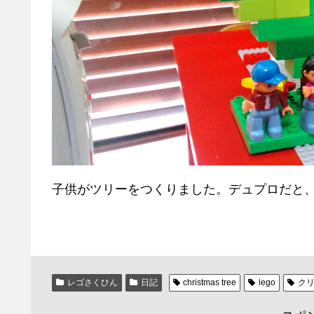
子供がツリーをつくりました。デュプロだと
レゴさくひん
日記
christmas tree
lego
ク