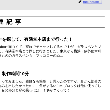
tockhouse-1
連記事
ーを探して、有隣堂本店まで行った！
Tubeが面白くて、家族でチェックしてるのですが、ガラスペンとブ
て、有隣堂本店まで探しに行きました。東京から横浜・伊勢佐木町
もののガラスペンも、ブッコローのぬ...
制作時間10分
くってみました。鏡餅なら簡単！と思ったのですが、みかん部分の
丸みを出したかったのに、角がまるい白のブロックは他に使ってし
台の部分と緑の葉っぱは、子供がつくってく...