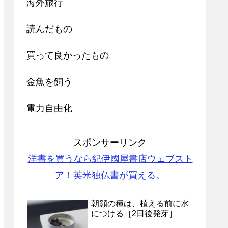
海外旅行
読んだもの
買って良かったもの
金魚を飼う
電力自由化
スポンサーリンク
洋書を買うなら紀伊國屋書店ウェブスト
ア！英米独仏書が買える。
朝顔の種は、植える前に水
につける［2日後発芽］