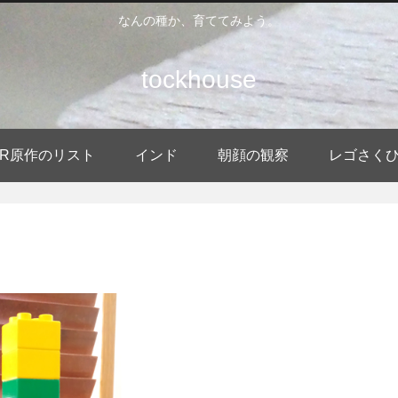
なんの種か、育ててみよう。
tockhouse
DER原作のリスト
インド
朝顔の観察
レゴさく