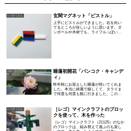
玄関マグネット「ピストル」
レゴさくひん
上手にピストルができました。右を向い
てるところが珍しいように思います。ダ
ンボールや木材でも、ライフルっぽいも
のを作って遊んでいます。銃はモチーフ
として暴力的でイメージが良くないと言
われますが、遊んでいる様子は平和で
す。構えて「バン！バン！」...
睡蓮初開花「バンコク・キャンデ
日記
ィ」
昨年秋にお迎えした睡蓮が咲いてくれま
した。本当に綺麗で嬉しくて、タライま
で何度も何度も観に行きました。この睡
蓮が綺麗に咲いてくれるのは初日の午前
だけかもしれません。そう思ったので、
ベランダに椅子を出して、コーヒーを飲
［レゴ］マインクラフトのブロッ
レゴさくひん
むことにしました。睡蓮が...
クを使って、木を作った
［レゴ］マインクラフト（21125）のなか
のブロックは、組み替えて遊ぶのも楽し