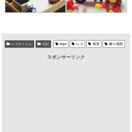
レゴさくひん
日記
lego
レゴ
保管
飾り場所
スポンサーリンク