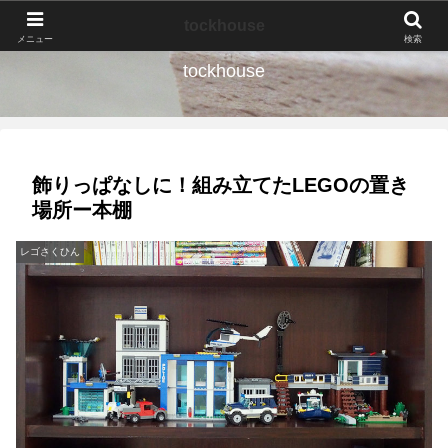
なんの種か、育ててみよう。
tockhouse
メニュー
検索
tockhouse
飾りっぱなしに！組み立てたLEGOの置き
場所ー本棚
レゴさくひん