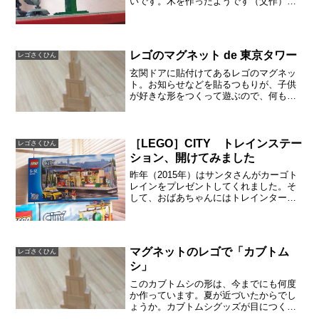
いです。木を作ったようです（父作）。
これでも立派なオリジナル作品！「写真
を撮っといて！」子どもも嬉しかったよ
うで、写真に残すことになりました。L字
型の緑の特殊パー...
レゴのマグネット de 東京タワー
レゴさくひん
玄関ドアに貼付けてあるレゴのマグネッ
ト。お知らせなどを貼るつもりが、子供
が好きな形をつくって遊ぶので、何もは
さめずにいます。玄関でこんなカタチに
しました。いつもはロケットやミサイル
に見えますが、今日は東京タワーに見え
ます。この日（2015/...
［LEGO］CITY トレインステー
レゴさくひん
ション、開けてみました
昨年（2015年）はサンタさんがカーゴト
レインをプレゼントしてくれました。そ
して、おばあちゃんにはトレインターミ
ナルをリクエストし、あっという間に電
車のオモチャが部屋に飾られる事になり
ました。おばあちゃんは孫のリクエスト
をいつも快く受けてく...
マグネットのレゴで「カブトム
レゴさくひん
シ」
このカブトムシの形は、今までにも何度
か作っています。夏が近づいたからでし
ょうか。カブトムシグッズが目につくよ
うになりました。帽子にもカブトムシの