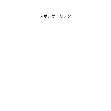
絵。ペーパークラフトもカブトムシをつ
くったり。何度もつくる理由は何だろ
う。他のカタチと何が違うの...
スポンサーリンク