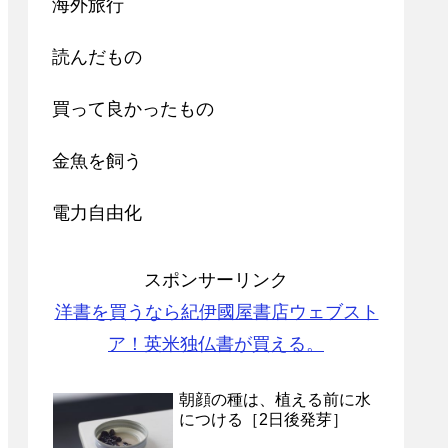
海外旅行
読んだもの
買って良かったもの
金魚を飼う
電力自由化
スポンサーリンク
洋書を買うなら紀伊國屋書店ウェブスト
ア！英米独仏書が買える。
朝顔の種は、植える前に水
につける［2日後発芽］