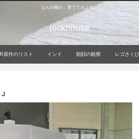
なんの種か、育ててみよう。
tockhouse
DER原作のリスト
インド
朝顔の観察
レゴさく
ト」