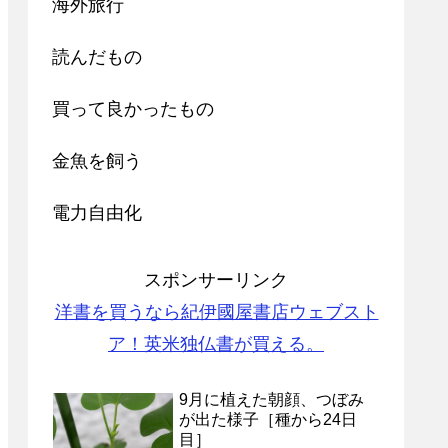
海外旅行
読んだもの
買って良かったもの
金魚を飼う
電力自由化
スポンサーリンク
洋書を買うなら紀伊國屋書店ウェブスト
ア！英米独仏書が買える。
9月に植えた朝顔、つぼみ
が出た様子［種から24日
目］