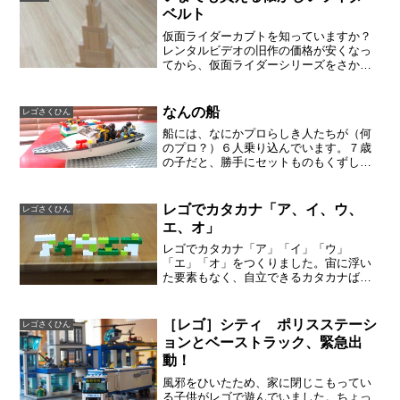
ベルト
仮面ライダーカブトを知っていますか？
レンタルビデオの旧作の価格が安くなっ
てから、仮面ライダーシリーズをさかの
ぼって観ていたら、今更ですがカブトが
面白くて、親子でファンになりました。
仮面ライダーのベルトは、シーズンが終
なんの船
レゴさくひん
わると店頭からいなくなり...
船には、なにかプロらしき人たちが（何
のプロ？）６人乗り込んでいます。７歳
の子だと、勝手にセットものもくずし、
特殊パーツを探しながら、そのときの気
分で作っています。もう私には作れない
ようなものも、サクサク作ります。レゴ
レゴでカタカナ「ア、イ、ウ、
レゴさくひん
が好きな子になるといいな...
エ、オ」
レゴでカタカナ「ア」「イ」「ウ」
「エ」「オ」をつくりました。宙に浮い
た要素もなく、自立できるカタカナばか
りのア行。配色は、白と緑+黄緑です。
［レゴ］シティ ポリスステーシ
レゴさくひん
ョンとベーストラック、緊急出
動！
風邪をひいたため、家に閉じこもってい
る子供がレゴで遊んでいました。ちょっ