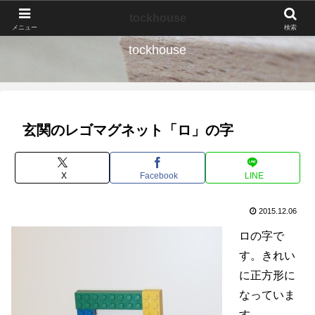
なんの種か、育ててみよう。
tockhouse
メニュー
検索
tockhouse
玄関のレゴマグネット「ロ」の字
X
Facebook
LINE
2015.12.06
ロの字で
す。きれい
に正方形に
なっていま
す。