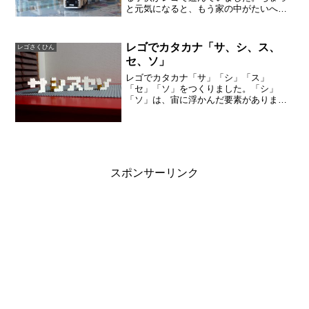
と元気になると、もう家の中がたいへん
です。机の上は、レゴだらけ（勉強はダ
イニングテーブルで）。緊急出動だ！ス
クランブル！いそげ！何かあったのか？
レゴでカタカナ「サ、シ、ス、
レゴさくひん
脱走した囚人が、街に向か...
セ、ソ」
レゴでカタカナ「サ」「シ」「ス」
「セ」「ソ」をつくりました。「シ」
「ソ」は、宙に浮かんだ要素がありま
す。後ろ側に黄色のブロックで支えをつ
くりました。「ソ」は、斜めにかたむけ
たい部分があるので、支えている黄色の
ブロックの足元に薄いパーツをはさ...
スポンサーリンク