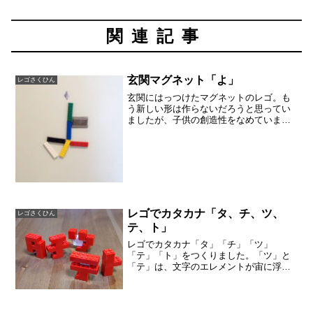
関連記事
玄関マグネット「よ」
レゴさくひん
玄関にはっつけたマグネットのレゴ。も
う新しい形は作らないだろうと思ってい
ましたが、子供の創造性をなめていまし
た。ひらがなの「よ」ですか。。。昨日
は写真に取りはぐれましたが「だ」の字
がありました。「だ」「よ」と来たので
す。その前は何か字を作っ...
レゴでカタカナ「タ、チ、ツ、
レゴさくひん
テ、ト」
レゴでカタカナ「タ」「チ」「ツ」
「テ」「ト」をつくりました。「ツ」と
「テ」は、文字のエレメントが宙に浮い
たものがあります。後ろから白いブロッ
クで支えています。この「ツ」と「テ」
は白いブロックも使って組み立てていま
す。地味に難しかったのが「タ...