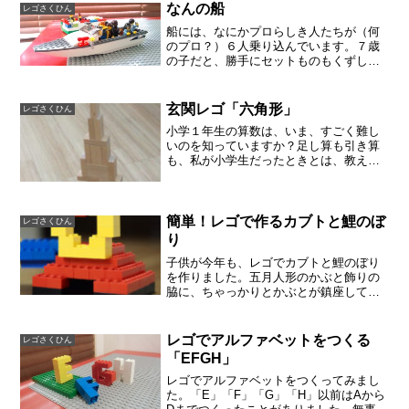
なんの船
レゴさくひん
船には、なにかプロらしき人たちが（何
のプロ？）６人乗り込んでいます。７歳
の子だと、勝手にセットものもくずし、
特殊パーツを探しながら、そのときの気
分で作っています。もう私には作れない
ようなものも、サクサク作ります。レゴ
玄関レゴ「六角形」
レゴさくひん
が好きな子になるといいな...
小学１年生の算数は、いま、すごく難し
いのを知っていますか？足し算も引き算
も、私が小学生だったときとは、教え方
がちがうようです。算数で習う図形も複
雑で、宿題を横から見ていると、１年生
なのにすごいなあ、と思います。
簡単！レゴで作るカブトと鯉のぼ
レゴさくひん
り
子供が今年も、レゴでカブトと鯉のぼり
を作りました。五月人形のかぶと飾りの
脇に、ちゃっかりとかぶとが鎮座してい
ます。他にも、柏もちもあります。かし
わ餅は、葉っぱの葉脈を濃い緑のブロッ
クで表現しているらしく、よく見えるよ
レゴでアルファベットをつくる
レゴさくひん
うに、ひっくり返したり、...
「EFGH」
レゴでアルファベットをつくってみまし
た。「E」「F」「G」「H」以前はAから