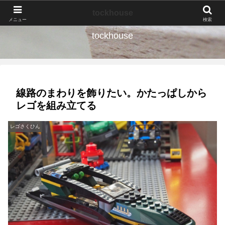
なんの種か、育ててみよう。
tockhouse
メニュー
検索
tockhouse
線路のまわりを飾りたい。かたっぱしから
レゴを組み立てる
レゴさくひん