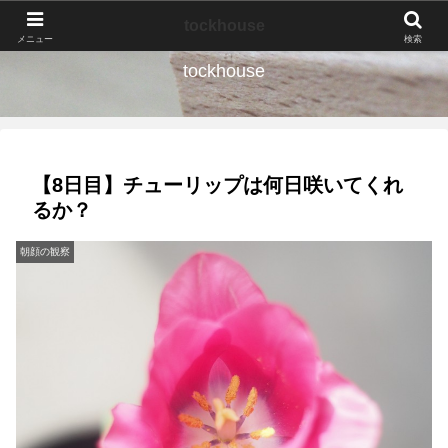
なんの種か、育ててみよう。
tockhouse
メニュー
検索
tockhouse
【8日目】チューリップは何日咲いてくれ
るか？
朝顔の観察