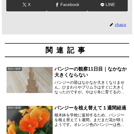
X
Facebook
LINE
chaco
関連記事
パンジーの観察11日目｜なかなか
朝顔の観察
大きくならない
パンジーの苗はなかなか大きくなりませ
ん。ひまわりやプリムラはすぐに大きく
なったのですが。やはり冬に育てるの
で、すぐに大きくはならないのでしょう
か。12月５日の、６日前の鉢と比較する
と、たしかに大きくはなっていますが、
パンジーを植え替えて１週間経過
朝顔の観察
こんなものなのでしょうか...
植木鉢を学校に返却するため、パンジー
を植え替えて１週間。まだまだ花が咲く
ようです。オレンジ色のパンジーは色が
鮮やかで、土のないマンションのベラン