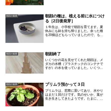
ダでよく映えます。パンジーは寒冷地で
は多年草ですが、日本では暑さのために
枯れてしまうそうです。真...
朝顔の種は、植える前に水につけ
朝顔の観察
る［2日後発芽］
１年生は、小学校で朝顔を育てます。夏
休みにも鉢を持ち帰りました。余った種
を20個ほどもらっていましたので、もう
９月になるのに、朝顔を植えてみようと
思います。朝顔の種は、まず水に浸けま
す。ひたひたの水に浸けておくと、殻が
割れて発芽しやすいです...
朝顔終了
朝顔の観察
いくつかの花を見せてくれた朝顔は、メ
ダカの水槽（プラスチックのコンテナで
すが）の水を使っていました。いくつか
種をつけて、枯れました。背の低いもの
は、支柱やロープがなくても大丈夫でし
た。息子が小学校でもらってきた種はち
ゃんと育てましたよ。鉢に...
プリムラ預かって３日
朝顔の観察
プリムラは、窓際に置いてあり、水やり
はまだ１回だけです。気のせいか、葉が
生き生きしてきたようです。たまに、上
からの写真を撮影して成長具合がわかる
といいなと思います。冬休みになり、年
が明けたら学校に持っていくので、１ヶ