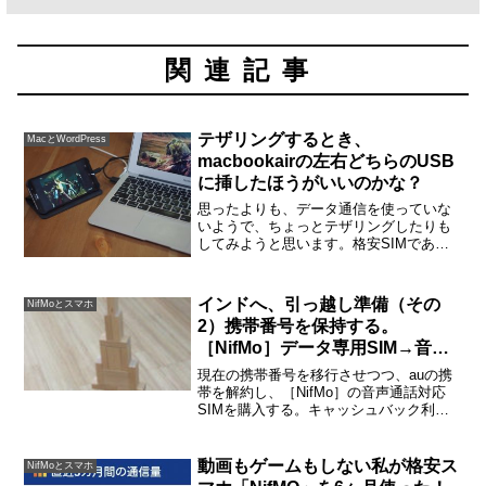
関連記事
テザリングするとき、
MacとWordPress
macbookairの左右どちらのUSB
に挿したほうがいいのかな？
思ったよりも、データ通信を使っていな
いようで、ちょっとテザリングしたりも
してみようと思います。格安SIMであっ
ても速さに不満のないニフモですが、
USBテザリングするとき、macbookairの
USBのどちらに挿したらいいか、疑問に
インドへ、引っ越し準備（その
NifMoとスマホ
思いました...
2）携帯番号を保持する。
［NifMo］データ専用SIM→音声
通話対応SIM
現在の携帯番号を移行させつつ、auの携
帯を解約し、［NifMo］の音声通話対応
SIMを購入する。キャッシュバック利用
で自己負担1,000円で乗り換えできる私は
すでにSIMフリーのスマホを持っていま
すから、SIMのみの購入。それでも
動画もゲームもしない私が格安ス
NifMoとスマホ
5,000...