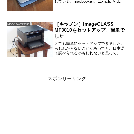
している、macbookair、11-inch, Mid
2011。とても気に入っているのですが、
最近電池の減りがおかしいです。スリー
プさせていても、再度開けてみる...
［キヤノン］ImageCLASS
MacとWordPress
MF3010をセットアップ。簡単で
した
とても簡単にセットアップできました。
もしわからないことがあっても、日本語
で調べられるかもしれないと思って、キ
ヤノンのプリンターにしました。やはり
安心感が違う。。。プリンタ：［キヤノ
ン］ImageCLASS MF3010（モノクロレ
ーザープリ...
スポンサーリンク