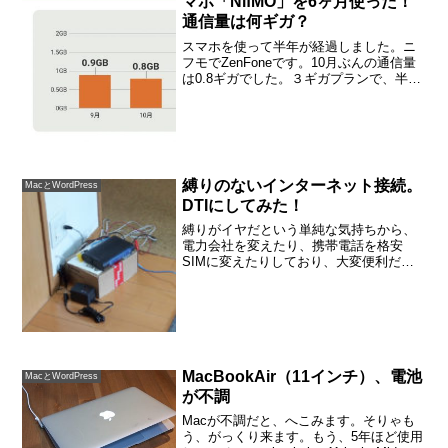
マホ「NifMO」を6ヶ月使った！
通信量は何ギガ？
スマホを使って半年が経過しました。ニ
フモでZenFoneです。10月ぶんの通信量
は0.8ギガでした。３ギガプランで、半年
間ようすを見ました。３ギガ使い切るの
はたいへんです。動画もゲームもしませ
んから、なにしろ１ギガもいきません。
３ギガプラン...
縛りのないインターネット接続。
MacとWordPress
DTIにしてみた！
縛りがイヤだという単純な気持ちから、
電力会社を変えたり、携帯電話を格安
SIMに変えたりしており、大変便利だと
いうことがわかりました。気持ちもラク
になり、しかも安い。。。今回は、イン
ターネット回線です。乗り換えではあり
ませんが、これも気持ちが...
MacBookAir（11インチ）、電池
MacとWordPress
が不調
Macが不調だと、へこみます。そりゃも
う、がっくり来ます。もう、5年ほど使用