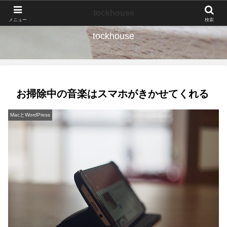
なんの種か、育ててみよう。
tockhouse
メニュー
検索
tockhouse
お掃除中の音楽はスマホがきかせてくれる
MacとWordPress