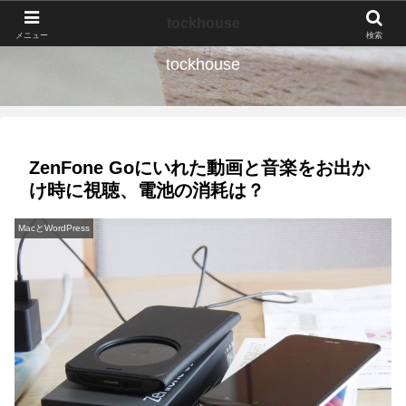
なんの種か、育ててみよう。
tockhouse
メニュー
検索
tockhouse
ZenFone Goにいれた動画と音楽をお出か
け時に視聴、電池の消耗は？
MacとWordPress