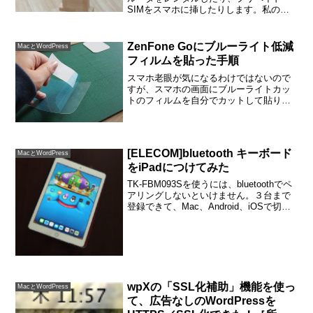
SIMをスマホに挿したりします。私の普
段のスマホは、MVNOのニフモでzenfone
go。simフリーですからプリペイドsimが
もっとも簡単（なはず）でした。イン...
ZenFone Goにブルーライト低減
MacとWordPress
フィルムを貼った手順
スマホ老眼が気になるわけではないので
すが、スマホの画面にブルーライトカッ
トのフィルムを自分でカットして貼りま
した。とっても簡単で、きれいにできま
した。スマホのブルーライトを低減した
い理由光（電磁波）の中で人間の目で見
える範囲の波長を可視光線...
[ELECOM]bluetooth キーボード
MacとWordPress
をiPadにつけてみた
TK-FBM093Sを使うには、bluetoothでペ
アリングしないといけません。３台まで
登録できて、Mac、Android、iOSで切り
替えて使えます。このキーボードより安
いものもありましたが、対応する機器が
多く、我が家のものには全てカバ...
wpXの「SSL化補助」機能を使っ
MacとWordPress
て、広告なしのWordPressを