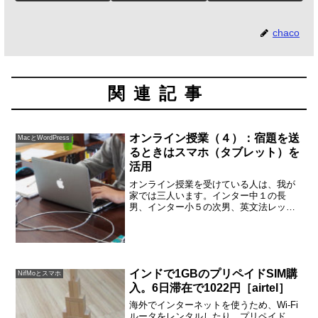
chaco
関連記事
オンライン授業（４）：宿題を送
MacとWordPress
るときはスマホ（タブレット）を
活用
オンライン授業を受けている人は、我が
家では三人います。インター中１の長
男、インター小５の次男、英文法レッス
ンを受けている母の私です。2020年3月中
旬からオンラインで授業をはじめ、１ヶ
月が過ぎました。全員がPCとスマホ（タ
ブレット）のダブル...
インドで1GBのプリペイドSIM購
NifMoとスマホ
入。6日滞在で1022円［airtel］
海外でインターネットを使うため、Wi-Fi
ルータをレンタルしたり、プリペイド