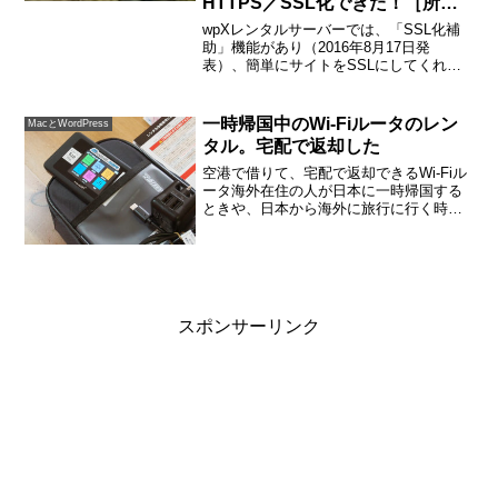
HTTPS／SSL化できた！［所要
時間：6分］
wpXレンタルサーバーでは、「SSL化補
助」機能があり（2016年8月17日発
表）、簡単にサイトをSSLにしてくれる
というので、やってみました。広告なし
のサイトなら、ほんとに簡単。「SSL化
補助」機能で、簡単になったところ「一
一時帰国中のWi-Fiルータのレン
MacとWordPress
般設定」「テー...
タル。宅配で返却した
空港で借りて、宅配で返却できるWi-Fiル
ータ海外在住の人が日本に一時帰国する
ときや、日本から海外に旅行に行く時な
ど、短期のインターネット接続は、Wi-Fi
ルータのレンタルが便利です。ネットで
申し込み、成田空港で受け取り、また返
却も成田空港...
スポンサーリンク