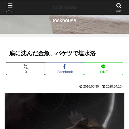
なんの種か、育ててみよう。
tockhouse
メニュー
検索
tockhouse
底に沈んだ金魚、バケツで塩水浴
X
Facebook
LINE
2016.05.30
2020.04.18