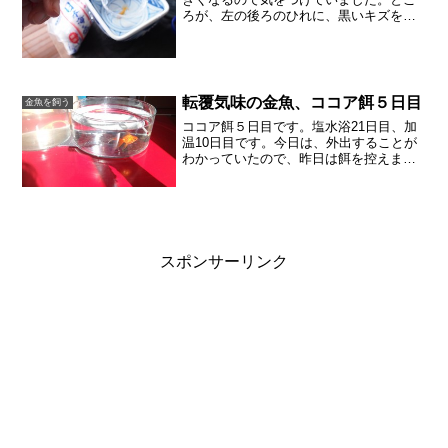
ろが、左の後ろのひれに、黒いキズを発
見。そういえば、朝の水換えの時に、ど
んぶりがぬるっとしていました。黒いバ
ケツで療養したほうがいいのでしょう
か。餌はひかえたほうがい...
転覆気味の金魚、ココア餌５日目
金魚を飼う
ココア餌５日目です。塩水浴21日目、加
温10日目です。今日は、外出することが
わかっていたので、昨日は餌を控えまし
た。朝はフンも無くきれいな水でした。
塩水浴は３週間と考えていましたので、
今日は３リットルに５グラムの塩にして
います。非常に薄めの...
スポンサーリンク