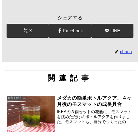
シェアする
X
Facebook
LINE
chaco
関連記事
メダカの簡単ボトルアクア、４ヶ
金魚を飼う
月後のモスマットの成長具合
IKEAの３個セットの花瓶に、モスマット
を沈めただけのボトルアクアを作りまし
た。モスマットも、自分でつくったので
はなく、買ってきただけです。小さなボ
トルですが、メダカも２尾が元気に住ん
でいます。この夏は卵も産んでいまし