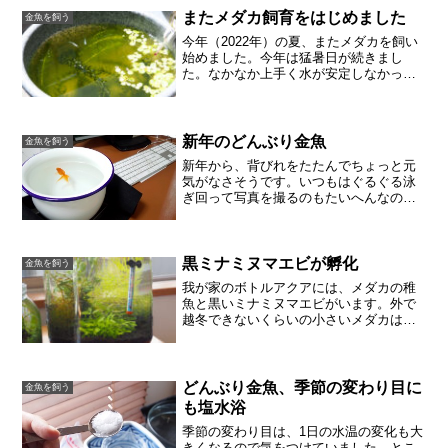
た。４ヶ月間のメンテナ...
またメダカ飼育をはじめました
金魚を飼う
今年（2022年）の夏、またメダカを飼い
始めました。今年は猛暑日が続きまし
た。なかなか上手く水が安定しなかった
のですが、やっと落ち着いてきたので、
ブログに記録しておくことにします。は
じめは、カルキ抜きのために水質調整剤
を使っていたり、暑さが...
新年のどんぶり金魚
金魚を飼う
新年から、背びれをたたんでちょっと元
気がなさそうです。いつもはぐるぐる泳
ぎ回って写真を撮るのもたいへんなの
に、動きも少ないです。急いで水換え
し、なおかつ部屋の暖房も入れました。
絶食します。ココア餌を与えようか迷っ
ていますが、まず絶食1日で様...
黒ミナミヌマエビが孵化
金魚を飼う
我が家のボトルアクアには、メダカの稚
魚と黒いミナミヌマエビがいます。外で
越冬できないくらいの小さいメダカは室
内で飼育するからです。ボトルの中で抱
卵していた黒ミナミヌマエビが、いよい
よ今日、孵化しました。嬉しい。小さく
て可愛い。これまで数週間...
どんぶり金魚、季節の変わり目に
金魚を飼う
も塩水浴
季節の変わり目は、1日の水温の変化も大
きくなるので気をつけていました。とこ