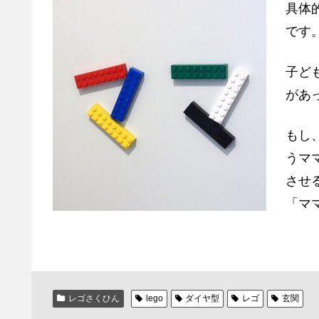
具体
です
子ど
があ
もし
うマ
させ
「マ
レゴさくひん
lego
ダイヤ型
レゴ
玄関