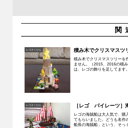
関
積み木でクリスマスツリ
レゴさくひん
積み木でクリスマスツリーを
ません。（2015、2016の
は、レゴの飾りを足してます。
［レゴ パイレーツ］
レゴさくひん
レゴの海賊船は大人気で、購
てもらいました。どうも名作の
船長の海賊船」という、そっく