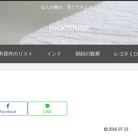
なんの種か、育ててみよう。
tockhouse
DER原作のリスト
インド
朝顔の観察
レゴさく
Facebook
LINE
2016.07.13