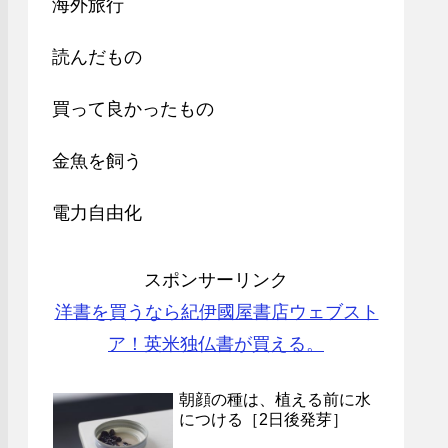
海外旅行
読んだもの
買って良かったもの
金魚を飼う
電力自由化
スポンサーリンク
洋書を買うなら紀伊國屋書店ウェブスト
ア！英米独仏書が買える。
朝顔の種は、植える前に水
につける［2日後発芽］