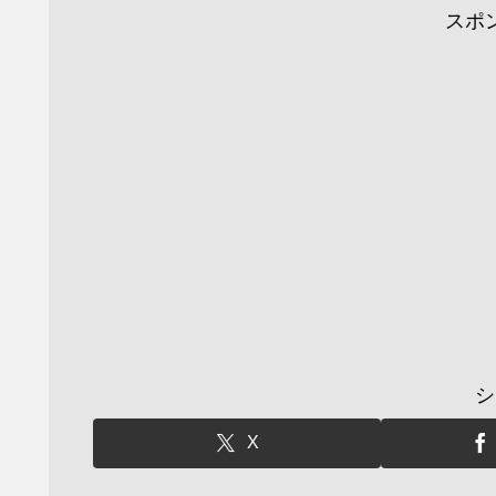
スポ
シ
X