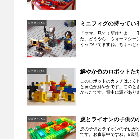
ミニフィグの持ってい
レゴさくひん
「ママ、見て！新作だよ！」
た。どうやら、ウォーマシー
くっついてますね。ちょっとパ
鮮やか色のロボットた
レゴさくひん
このロボットのカタチはよく
と黄色が鮮やかです。このと
かったです。背中に翼がありま
虎とライオンの子供の
レゴさくひん
虎の子供とライオンの子供が
です。お食事中ですね。5歳