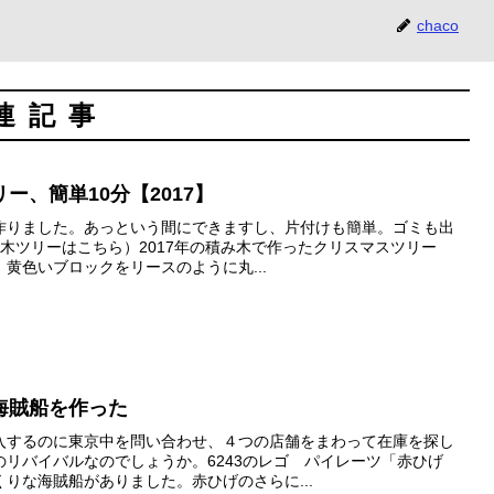
chaco
連記事
ー、簡単10分【2017】
作りました。あっという間にできますし、片付けも簡単。ゴミも出
積み木ツリーはこちら）2017年の積み木で作ったクリスマスツリー
黄色いブロックをリースのように丸...
海賊船を作った
入するのに東京中を問い合わせ、４つの店舗をまわって在庫を探し
リバイバルなのでしょうか。6243のレゴ パイレーツ「赤ひげ
りな海賊船がありました。赤ひげのさらに...