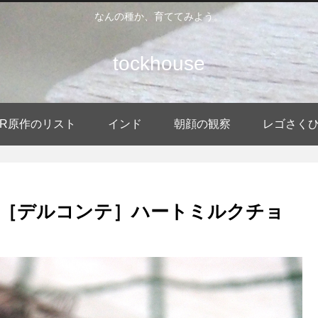
なんの種か、育ててみよう。
tockhouse
DER原作のリスト
インド
朝顔の観察
レゴさく
［デルコンテ］ハートミルクチョ