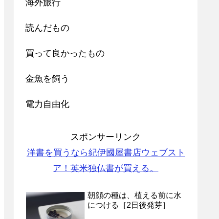
海外旅行
読んだもの
買って良かったもの
金魚を飼う
電力自由化
スポンサーリンク
洋書を買うなら紀伊國屋書店ウェブスト
ア！英米独仏書が買える。
朝顔の種は、植える前に水
につける［2日後発芽］