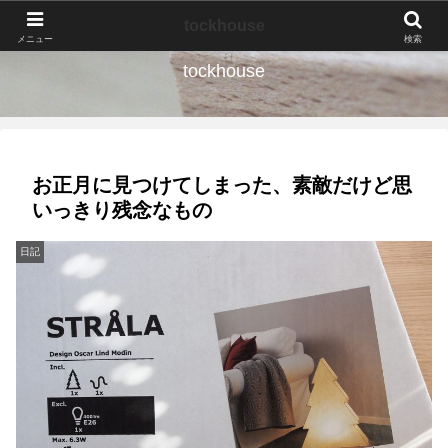
なんの種か、育ててみよう。
tockhouse
メニュー
検索
tockhouse
お正月に見つけてしまった、素敵だけど思
いっきり残念なもの
日記