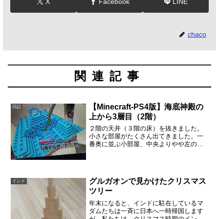
X
Facebook
LINE
chaco
関連記事
【Minecraft-PS4版】海底神殿の
日記
上から3層目（2階）
２階の天井（３階の床）を抜きました。
小さな部屋がたくさん出てきました。一
番奥に並ぶ小部屋、中央よりやや左の部
屋には、何かオブジェのようなものがあ
りました。金ブロックが入ったオブジェ
大きな立方体。いかにも怪しいですけ
ど、子供が言うには「この中...
グルガオンで見かけたクリスマス
インド
ツリー
年末になると、インドに駐在しているマ
ダムたちは一斉に日本へ一時帰国します
が、私たちは、クリスマス時期のインド