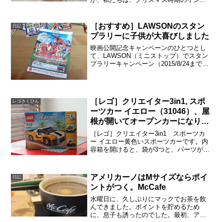
を味わうことになりました。インドでは
クリスマスはそんなに大事なイベントで
はありませんから、ツリーを見つけて驚
［おすすめ］LAWSONのスタン
日記
いたんですよね。ガレリア...
プラリーに子供が大喜びしました
映画公開記念キャンペーンのひとつとし
て、LAWSON（ミニストップ）でスタン
プラリーキャンペーン（2015/8/24まで）
を実施しています。ニンニンジャーの映
画は（2015年夏は）８月８日（土）に公
開です。ちょっと面倒くさいと思ってい
たので...
［レゴ］クリエイター3in1, スポ
レゴさくひん
ーツカー イエロー（31046）、屋
根が開いてオープンカーになりま
す！
［レゴ］クリエイター3in1 スポーツカ
ー イエロー黄色いスポーツカーです。内
容箱を開けると、袋が3つと、パーツがふ
たつ、作り方説明書が3つ入っています。
この長細いパーツはなぜ、袋に入ってい
ないんでしょうね。3種類のクルマ、それ
アメリカーノはMサイズならポイ
日記
ぞれに作り方...
ントがつく。McCafe
水曜日に、久しぶりにマックでお茶を飲
んできました。ポイントを貯めるため
に、息子も誘ったのでした。最初、アメ