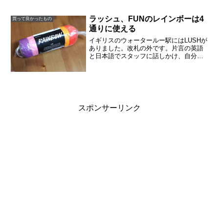
リカーノのSサイズを頼んだところ、ポイ
ントがつかないと。皆さんも、そんな時
はサイズを変更してみてください。ポイ
ラッシュ、FUNのレインボーは4
買って良かったもの
ントがつきます。写真の通...
通りに使える
イギリスのウォータールー駅にはLUSHが
ありました。改札の外です。片言の英語
と日本語でスタッフに話しかけ、自分の
ためのお土産ばかりを選んでいると、子
どもが強硬に「俺の分も買え」と主張。
ラッシュ、FUNは４通りの使い方で楽し
めるFUNソープ、...
スポンサーリンク