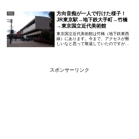
ない、手抜きハロウィンです。前々日く
らいから、海苔を切ってお...
方向音痴が一人で行けた様子！
日記
JR東京駅→地下鉄大手町→竹橋
→東京国立近代美術館
東京国立近代美術館は竹橋（地下鉄東西
線）にあります。今まで、アクセスが難
しいなと思って敬遠していたのですが、
大丈夫です。簡単でした。駅のホームか
ら所用時間30分でした。タクシーを利用
する方法は選ばなかった美術館は体力を
消耗します。歩き回りま...
スポンサーリンク