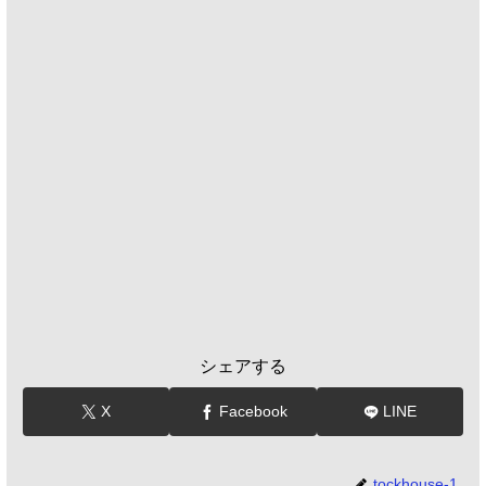
シェアする
X
Facebook
LINE
tockhouse-1