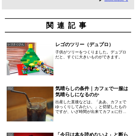
関連記事
レゴのツリー（デュプロ）
レゴさくひん
子供がツリーをつくりました。デュプロ
だと、すぐに大きいものができます。
気晴らしの条件｜カフェで一服は
日記
気晴らしになるのか
出産した直後などは、「ああ、カフェで
ゆっくりしてみたい。」と切望したもの
ですが、いざ時間が出来てカフェに行っ
てみても、時間を持て余してしまって早
めに店を出てしまったりしました。素敵
すぎて落ち着かなかったり。逆に素敵な
カフェを探してまわって、...
「今日は本を読めないよ」と断ら
日記