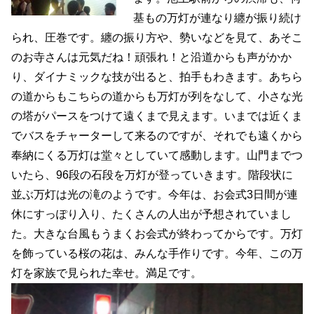
基もの万灯が連なり纏が振り続け
られ、圧巻です。纏の振り方や、勢いなどを見て、あそこ
のお寺さんは元気だね！頑張れ！と沿道からも声がかか
り、ダイナミックな技が出ると、拍手もわきます。あちら
の道からもこちらの道からも万灯が列をなして、小さな光
の塔がパースをつけて遠くまで見えます。いまでは近くま
でバスをチャーターして来るのですが、それでも遠くから
奉納にくる万灯は堂々としていて感動します。山門までつ
いたら、96段の石段を万灯が登っていきます。階段状に
並ぶ万灯は光の滝のようです。今年は、お会式3日間が連
休にすっぽり入り、たくさんの人出が予想されていまし
た。大きな台風もうまくお会式が終わってからです。万灯
を飾っている桜の花は、みんな手作りです。今年、この万
灯を家族で見られた幸せ。満足です。