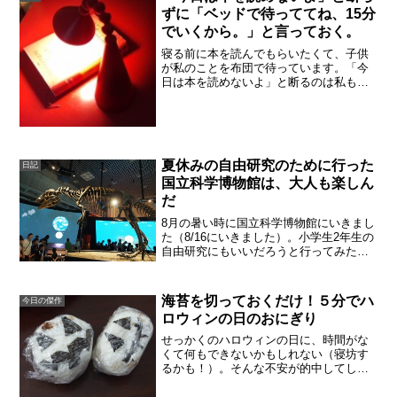
ずに「ベッドで待っててね、15分
でいくから。」と言っておく。
寝る前に本を読んでもらいたくて、子供
が私のことを布団で待っています。「今
日は本を読めないよ」と断るのは私も寂
しい気がしたので、「先にベッドに入っ
てて。すぐいくから、待っててね。」と
言っておきました。急いで仕事を中断し
て寝室にいってみると、も...
夏休みの自由研究のために行った
日記
国立科学博物館は、大人も楽しん
だ
8月の暑い時に国立科学博物館にいきまし
た（8/16にいきました）。小学生2年生の
自由研究にもいいだろうと行ってみた
ら、大人も楽しめました。こんど大人だ
けで行こうかと思うほど面白かったの
で、日記に残します。常設展入場料大人
海苔を切っておくだけ！５分でハ
今日の傑作
620円、なんと高校...
ロウィンの日のおにぎり
せっかくのハロウィンの日に、時間がな
くて何もできないかもしれない（寝坊す
るかも！）。そんな不安が的中してしま
いましたが、忙しい朝の５分でハロウィ
ンの痕跡を残すことに成功。これ以上は