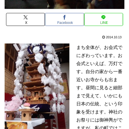
X
Facebook
LINE
2014.10.13
まち全体が、お会式で
にぎわっています。お
会式といえば、万灯で
す。自分の家から一番
近いお寺からも出ま
す。昼間に見ると細部
まで見えて、いかにも
日本の伝統、という印
象を受けます。神社の
お祭りには御神輿がで
ますが、私の町ではこ