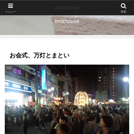
なんの種か、育ててみよう。
tockhouse
メニュー
検索
tockhouse
お会式、万灯とまとい
日記