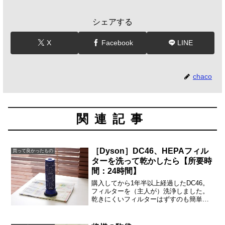
シェアする
X
Facebook
LINE
chaco
関連記事
［Dyson］DC46、HEPAフィル
買って良かったもの
ターを洗って乾かしたら【所要時
間：24時間】
購入してから1年半以上経過したDC46。
フィルターを（主人が）洗浄しました。
乾きにくいフィルターはずすのも簡単。
水洗いして干してありましたが、乾くの
に24時間かかりました。窓際の日当りの
ある場所へ移動させたりしましたので、