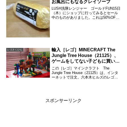
お風呂にもなるクレイソープ
LUSH洗隊レンジャー ゴールドFUN15日
（木）にショップに行ってみるとセール
中のものがありました。これは50%OFF
で購入できました。クリスマス商材がセ
ールになっているのでしょうか。でんで
んだいこ型のバブルバーと悩みました
が、とにかく粘...
輸入［レゴ］MINECRAFT The
レゴさくひん
Jungle Tree House（21125）、
ゲームをしてない子どもに買いま
した
この［レゴ］マインクラフト The
Jungle Tree House（21125）は、インタ
ーネットで注文。六本木ヒルズのレゴス
トアにはまだありませんでした（2017年7
月）。説明書や箱書きも日本語ではあり
ませんが、組み立てるのには、まっ...
スポンサーリンク