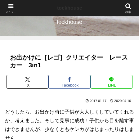
なんの種か、育ててみよう。
tockhouse
メニュー
検索
tockhouse
お出かけに［レゴ］クリエイター レース
カー 3in1
X
Facebook
LINE
2017.01.17
2020.04.16
どうしたら、お出かけ時に子供が大人しくしていてくれる
か、考えました。そして見事に成功！子供から目を離す事
はできませんが、少なくともケンカがはじまったりはしま
せん。