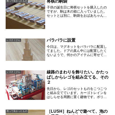
将棋の駒袋
買って良かったもの
次回も晴れた日に洗...
子供の誕生日に将棋セットを購入したの
ですが、駒は木の箱に入っていました。
セットとは別に、駒袋をおばあちゃんに
買ってもらったようです。もし駒袋があ
れば、海外に行くときもこれだけ持って
いけば、遊べますので、いいなあと思い
ました。将棋盤も折りたた...
バラバラに設置
レゴさくひん
今日は、マグネットをバラバラに配置し
てました。ドアの真ん中には配置したく
ないようで、何かのアイテムに寄せてい
ます。面白い構成だなあと思いました。
パターンが変わると、何がきっかけでこ
うなったのか、前日の子供の行動や経験
を思い返しますが、思い当...
線路のまわりを飾りたい。かたっ
レゴさくひん
ぱしからレゴを組み立てる、その
２
先日から、レゴのセットものをこつこつ
と組み立てています。カーゴトレインを
はしらせる周囲に置く建物です。ポリス
ステーションと、沼地のポリスステーシ
ョンです。警察ばっかりですが、テーブ
ルの上がもう街になった気分。沼地のポ
［LUSH］ねんどで遊べて、泡の
買って良かったもの
リスステーションは、水辺...