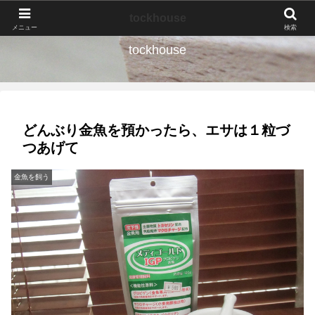
なんの種か、育ててみよう。
tockhouse
メニュー
検索
tockhouse
どんぶり金魚を預かったら、エサは１粒づ
つあげて
金魚を飼う