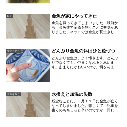
がチラッと見られます。これがたまらな
く嬉しい。ミリオフィラム（確かレッド
ミリオフィラムだったと思う）の成長ス
ピードはすごいものがあっ...
金魚が家にやってきた
日記
金魚を買ってきてしまいました。以前か
ら、金魚鉢で金魚を飼うことに興味があ
りました。ネットでは金魚が長生きしな
いという記述をよく見ましたが、実は、
書籍にある金魚鉢の飼い方が、たしかに
金魚が元気だったと思い当たることがあ
ったので、家に水槽はある...
どんぶり金魚の餌はひと粒づつ
金魚を飼う
どんぶり金魚は、よく懐きます。どんぶ
りでなくても、仲良くなれると思いま
す。あまりにかわいいので、餌を与えす
ぎてしまいます。あげすぎない工夫
（１） お皿に１日分を出しておく金魚
にどのくらい餌を与えていいかは、曖昧
かも知れませんが、我が家の金魚...
水換えと加温の失敗
金魚を飼う
残念なことに、３月１１日に金魚が亡く
なってしまいました。悲しくて、記事を
書くのもちょっと辛いのですが、同じこ
とを繰り返さないように、なにが失敗だ
ったかを記録しておきます。急に寒くな
った日に、ひっくりかえりました。 マッ