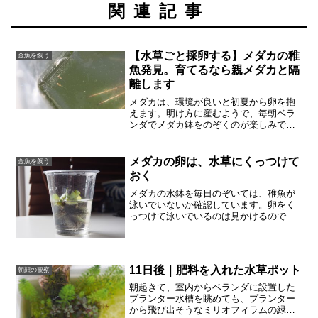
関連記事
【水草ごと採卵する】メダカの稚
金魚を飼う
魚発見。育てるなら親メダカと隔
離します
メダカは、環境が良いと初夏から卵を抱
えます。明け方に産むようで、毎朝ベラ
ンダでメダカ鉢をのぞくのが楽しみで
す。昨日、とうとう卵から孵化した稚魚
をメダカ鉢に見つけました。うれしいで
す。メダカの卵は、何もしなければ高い
メダカの卵は、水草にくっつけて
金魚を飼う
確率で親メダカに食べられて...
おく
メダカの水鉢を毎日のぞいては、稚魚が
泳いでいないか確認しています。卵をく
っつけて泳いでいるのは見かけるので、
きっと卵も落ちているんだろうと思いま
す。今日、子どもが水鉢に浮いている水
草を持ち上げて、根についている卵を見
つけました。メダカの卵は...
11日後｜肥料を入れた水草ポット
朝顔の観察
朝起きて、室内からベランダに設置した
プランター水槽を眺めても、プランター
から飛び出そうなミリオフィラムの緑色