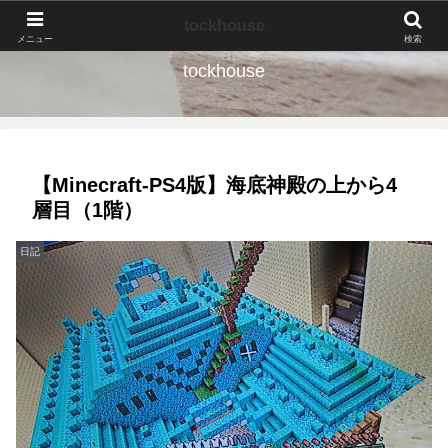
なんの種か、育ててみよう。
tockhouse
メニュー
検索
tockhouse
【Minecraft-PS4版】海底神殿の上から4
層目（1階）
日記