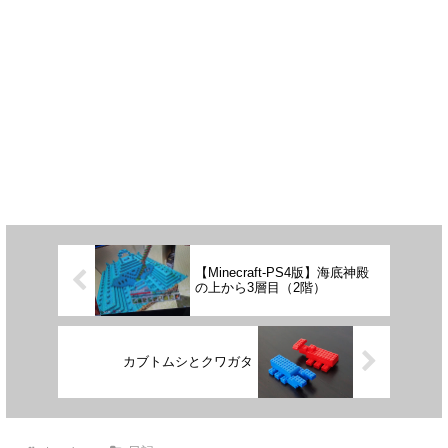
【Minecraft-PS4版】海底神殿
の上から3層目（2階）
カブトムシとクワガタ