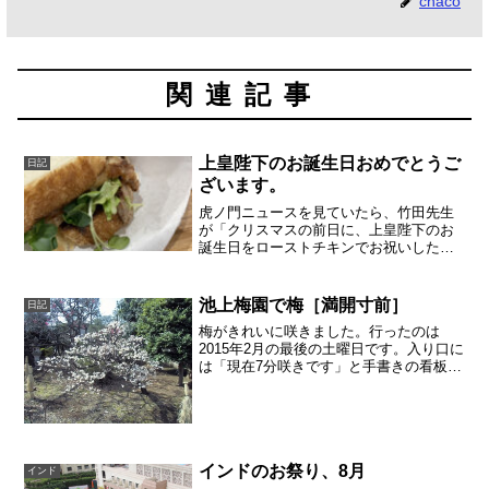
chaco
関連記事
上皇陛下のお誕生日おめでとうご
日記
ざいます。
虎ノ門ニュースを見ていたら、竹田先生
が「クリスマスの前日に、上皇陛下のお
誕生日をローストチキンでお祝いしたら
どうか」とおっしゃっていたので、いつ
ものカフェでチキンのサンドイッチをお
願いしてみた。私はそこのカフェの、シ
池上梅園で梅［満開寸前］
日記
ェフの気まぐれサンドイッ...
梅がきれいに咲きました。行ったのは
2015年2月の最後の土曜日です。入り口に
は「現在7分咲きです」と手書きの看板が
でていました。見頃だそうです。この日
は暖かくて、休日では今年一番の見頃だ
と思います。次の日は雨でした。白い梅
が先に咲きます。赤...
インドのお祭り、8月
インド