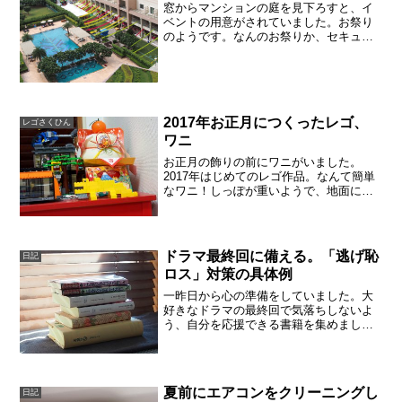
窓からマンションの庭を見下ろすと、イ
ベントの用意がされていました。お祭り
のようです。なんのお祭りか、セキュリ
ティのインドの方にきくと「God」と教
えてくれました。宗教的な意味のあるお
祭りのようです。ステージが設置されて
おり、昨夜は大音量で音...
2017年お正月につくったレゴ、
レゴさくひん
ワニ
お正月の飾りの前にワニがいました。
2017年はじめてのレゴ作品。なんて簡単
なワニ！しっぽが重いようで、地面につ
いてしまっています。昨年（2016）のク
リスマスには、レゴのセットものをサン
タさんにもらっています。LEGO
NINJAGO です...
ドラマ最終回に備える。「逃げ恥
日記
ロス」対策の具体例
一昨日から心の準備をしていました。大
好きなドラマの最終回で気落ちしないよ
う、自分を応援できる書籍を集めまし
た。逃げ恥の原作本。まだ連載が続いて
いるようなので、ちょっと安心しまし
た。続きを読む事ができます。逃げるは
恥だが役に立つ（第1巻） A...
夏前にエアコンをクリーニングし
日記