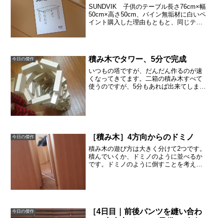
SUNDVIK 子供のテーブル長さ76cm×幅
50cm×高さ50cm、パイン無垢材に白いペ
イント購入した理由もともと、同じテー
ブルがひとつあります。その白いテーブ
ルにはOKIの小さいレーザープリンター
が乗っています。小さくとも重さは
40kg...
積み木でタワー、5分で完成
今日の傑作
いつもの塔ですが、だんだん作るのが速
くなってきてます。二箱の積み木すべて
使うのですが、5分もあれば出来てしまい
ます。５歳の次男がよく使いますが、小
学生の長男もまだ遊びます。コレを乗せ
て、コレを並べて、と計画しているので
しょうか。構造を頭に描...
［積み木］4方向からのドミノ
今日の傑作
積み木の遊び方は大きく分けて2つです。
積んでいくか、ドミノのように並べるか
です。ドミノのように倒すことを考えて
並べます。4本の短いドミノで模様を作っ
ていました。オーソドックスにドミノ。
階段を作って上がったり下がったりしま
したが、きれいに倒れ...
［4日目｜前後パンツを縫い合わ
今日の傑作