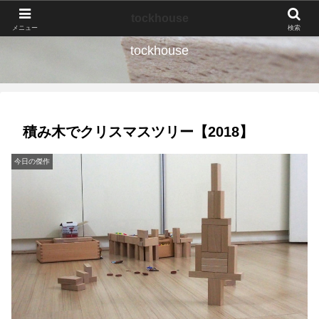
なんの種か、育ててみよう。
tockhouse
メニュー
検索
tockhouse
積み木でクリスマスツリー【2018】
今日の傑作