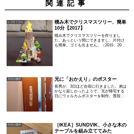
関連記事
積み木でクリスマスツリー、簡単
レゴさくひん
10分【2017】
積み木でクリスマスツリーを作りまし
た。あっという間にできますし、片付け
も簡単。ゴミも出ません。（2015、2016
の積み木ツリーはこちら）2017年の積み
木で作ったクリスマスツリーは、レゴの
飾りを足してます。黄色いブロックをリ
ースのように丸...
兄に「おかえり」のポスター
今日の傑作
長男が、3日ほど合宿に行きました。弟は
かなり寂しかったようで、兄が帰宅する
日にウェルカムポスターを制作。普段は
ケンカばかりしているのに、いざ離れる
と寂しいのですね。父も帰宅するなり、
顔を輝かせて「おかえりって貼ってあっ
て、嬉しかったよ！」と...
［IKEA］SUNDVIK、小さな木の
今日の傑作
テーブルを組み立ててみた