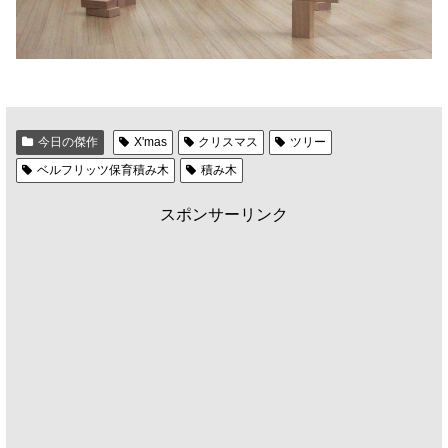
今日の傑作
X'mas
クリスマス
ツリー
ベルフリッツ保育積み木
積み木
スポンサーリンク