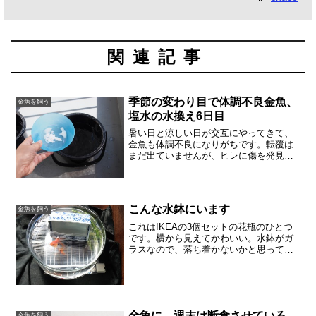
関連記事
季節の変わり目で体調不良金魚、
金魚を飼う
塩水の水換え6日目
暑い日と涼しい日が交互にやってきて、
金魚も体調不良になりがちです。転覆は
まだ出ていませんが、ヒレに傷を発見し
たので塩水浴を続けています。明日には
真水に戻すつもりです。3日ほど、少なめ
の塩水で様子を見ていたのですが、元気
そうにしているので、塩...
こんな水鉢にいます
金魚を飼う
これはIKEAの3個セットの花瓶のひとつ
です。横から見えてかわいい。水鉢がガ
ラスなので、落ち着かないかと思って、
陶器の四角い器をいれています。アナカ
リスも1本はいってます。「どんぶり金
魚」の本によると、1日1回の水換えのと
き、どんぶりはなで...
金魚に、週末は断食させている
金魚を飼う