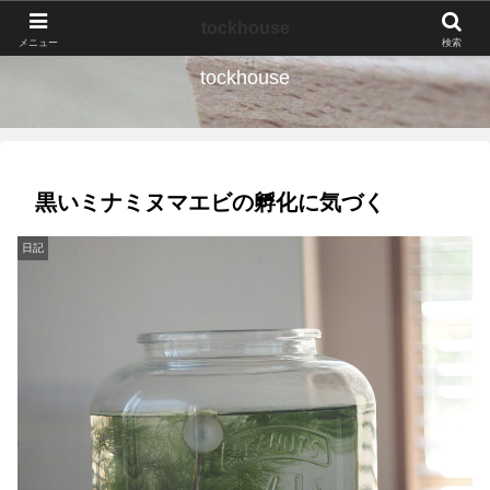
なんの種か、育ててみよう。
tockhouse
メニュー
検索
tockhouse
黒いミナミヌマエビの孵化に気づく
日記