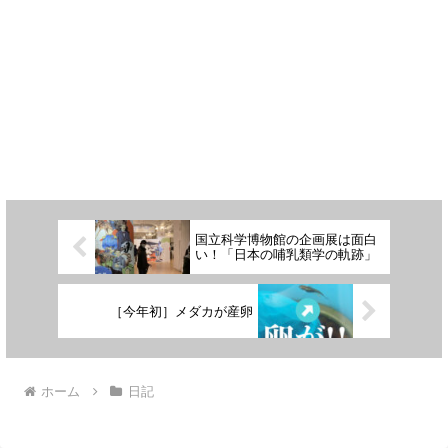
国立科学博物館の企画展は面白
い！「日本の哺乳類学の軌跡」
［今年初］メダカが産卵
ホーム
日記