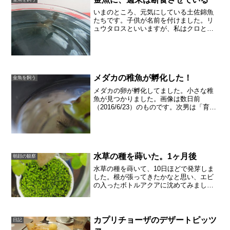
いまのところ、元気にしている土佐錦魚
たちです。子供が名前を付けました。リ
ュウタロスといいますが、私はクロと呼
んでいます。写真ではただ黒っぽいので
すが、メタリックで、尾のつけねには金
の鱗があり、きれいです。いつも金魚を
飼うと思うのですが、長生...
メダカの稚魚が孵化した！
金魚を飼う
メダカの卵が孵化してました。小さな稚
魚が見つかりました。画像は数日前
（2016/6/23）のものです。次男は「育て
る」といってきかないので、プラスチッ
クのカップに隔離しています。隔離しな
いと、メダカの卵も稚魚も大人メダカに
食べられてしまいま...
水草の種を蒔いた。1ヶ月後
朝顔の観察
水草の種を蒔いて、10日ほどで発芽しま
した。根が張ってきたかなと思い、エビ
の入ったボトルアクアに沈めてみまし
た。今は、種を蒔いてから30日経過しま
した。チェリーシュリンプが3匹いるボト
ルです。ちょうどいいや、ここに入れち
ゃえ、と沈めてみたと...
カプリチョーザのデザートピッツ
日記