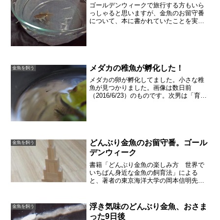
ゴールデンウィークで旅行する方もいら
っしゃると思いますが、金魚のお留守番
について、本に書かれていたことを実践
してみました。2〜3日、家を空ける時は
前日から餌を控え、大きめの器に入れて
おくそうです。旅行前日：5月1日（金）
朝水換え、餌は与えな...
メダカの稚魚が孵化した！
金魚を飼う
メダカの卵が孵化してました。小さな稚
魚が見つかりました。画像は数日前
（2016/6/23）のものです。次男は「育て
る」といってきかないので、プラスチッ
クのカップに隔離しています。隔離しな
いと、メダカの卵も稚魚も大人メダカに
食べられてしまいま...
どんぶり金魚のお留守番。ゴール
金魚を飼う
デンウィーク
書籍「どんぶり金魚の楽しみ方 世界で
いちばん身近な金魚の飼育法」による
と、著者の東京海洋大学の岡本信明先生
は、「１週間も留守にすることがある」
そうです。この本のなかでは、金魚のお
留守番について、２カ所で述べられてい
浮き気味のどんぶり金魚、おさま
金魚を飼う
ます。1週間の留守の前、大...
った9日後