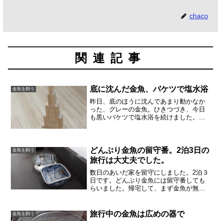
chaco
関連記事
底に沈んだ金魚、バケツで塩水浴
金魚を飼う
昨日、底のほうに沈んであまり動かなか
った、グレーの金魚。ひきつづき、今日
も黒いバケツで塩水浴を続けました。餌
を切って3日。塩水にしてから2日目で
す。塩水浴1日目の夕方には泳ぐようにな
りました。もう沈んでばかりはいませ
ん。今日は朝だけでなく、...
どんぶり金魚の留守番。2泊3日の
金魚を飼う
旅行は大丈夫でした。
数日のあいだ家を留守にしました。2泊３
日です。どんぶり金魚には留守番しても
らいました。帰宅して、まず金魚が無事
かチェック。体調も崩していないようで
す。どんぶり金魚の留守番バケツ小さめ
の黒いバケツは４リットル。いつもの水
旅行中の金魚は広めの器で
金魚を飼う
鉢よりは水量が多いです...