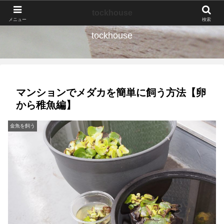
なんの種か、育ててみよう。
tockhouse
メニュー
検索
tockhouse
マンションでメダカを簡単に飼う方法【卵
から稚魚編】
金魚を飼う