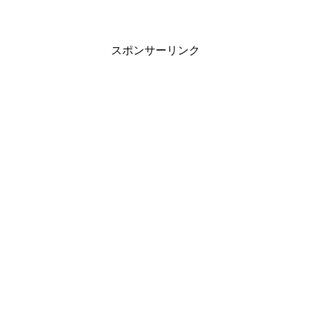
に、仕事先で「POSシステ...
スポンサーリンク