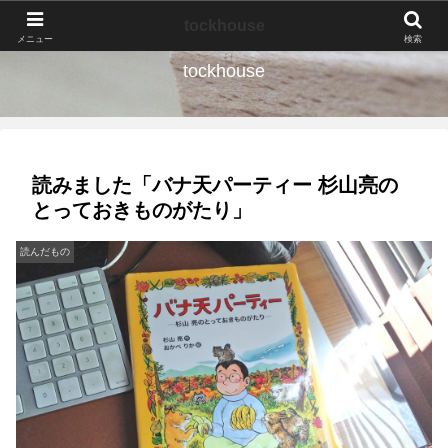
なんの種か、育ててみよう。
tockhouse
メニュー
検索
tockhouse
読みました「バナ天パーティー 杉山亮の
とっておきものがたり」
読んだもの