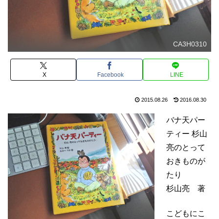
CA3H0310
X
Facebook
LINE
2015.08.26
2016.08.30
バナ天パー
ティー 杉山
亮のとって
おきものが
たり
杉山亮 著
こどもにこ