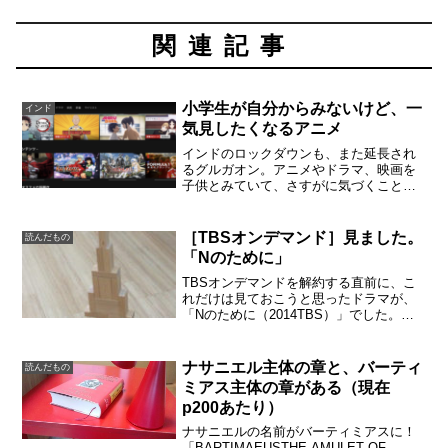
関連記事
小学生が自分からみないけど、一
インド
気見したくなるアニメ
インドのロックダウンも、また延長され
るグルガオン。アニメやドラマ、映画を
子供とみていて、さすがに気づくことも
あります。小学生には、面白いのに自分
から見ようとしない作品がある。という
ことで「ピアノの森」を親からプッシ
［TBSオンデマンド］見ました。
読んだもの
ュ。インドのニュースサイト...
「Nのために」
TBSオンデマンドを解約する直前に、こ
れだけは見ておこうと思ったドラマが、
「Nのために（2014TBS）」でした。湊
かなえ原作です。ほかの湊かなえ作品も
読んでみたくなりました。主要な登場人
物のイニシャルはみんな「N」でしたか
ナサニエル主体の章と、バーティ
読んだもの
ら、見る前は、真...
ミアス主体の章がある（現在
p200あたり）
ナサニエルの名前がバーティミアスに！
「BARTIMAEUSTHE AMULET OF