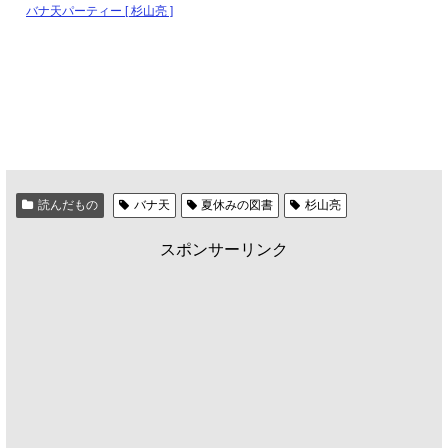
バナ天パーティー [ 杉山亮 ]
読んだもの
バナ天
夏休みの図書
杉山亮
スポンサーリンク