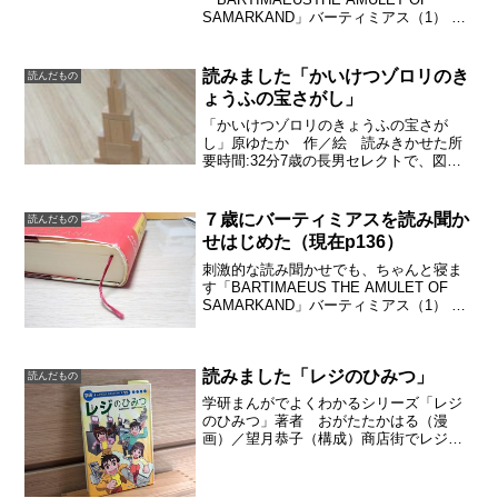
SAMARKAND」バーティミアス（1） ジ
ョナサン・ストラウド 著金原瑞人/松山
美保 訳ナサニエルの復讐がはじまる。
がんばれ、と応援しています。致命的
読みました「かいけつゾロリのき
読んだもの
な...
ょうふの宝さがし」
「かいけつゾロリのきょうふの宝さが
し」原ゆたか 作／絵 読みきかせた所
要時間:32分7歳の長男セレクトで、図書
館で借りました。次男が風邪をひいて家
にいるので、長めの本を読みました。宝
さがしテーマは面白いようです。また、
７歳にバーティミアスを読み聞か
読んだもの
蓄光性のインクを使って...
せはじめた（現在p136）
刺激的な読み聞かせでも、ちゃんと寝ま
す「BARTIMAEUS THE AMULET OF
SAMARKAND」バーティミアス（1） ジ
ョナサン・ストラウド 著金原瑞人/松山
美保 訳数ページ読んだら、もう７歳の
息子は夢中になりました。私も以前...
読みました「レジのひみつ」
読んだもの
学研まんがでよくわかるシリーズ「レジ
のひみつ」著者 おがたたかはる（漫
画）／望月恭子（構成）商店街でレジを
見る目がかわる八百屋さんやお肉やさん
に置いてある、はかりが進化したものら
しいことがわかります。10年くらい前