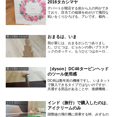
2016タカシマヤ
デパートが開店する前から人の列ができ
ており、目当ての福袋をめがけて熾烈な
戦いをくりひろげる、アレです。都内の
百貨店は、普通は元日はお休みで、2日が
初売り。初売りは、その年の商売を占う
大事なイベントなので、福袋とほかのセ
ールは目的がまったくち...
おまるは、いま
買って良かったもの
我が家には、おまるがふたつありまし
た。ひとつは、ビョルンの赤いプラスチ
ックのポッティ。もうひとつはホーロー
製のおまるです。こどもがトイレで用を
足すようになってもおまるはなかなか捨
てられません。赤いビョルンは車に積ん
であります。渋滞や急にトイ...
［dyson］DC46タービンヘッド
買って良かったもの
のツール使用感
DC46は数年前の機種ですし、いまネット
で購入できるタイプではないのですが、
共通する部品があることや、後継機種を
選ぶ際にも進化の過程がわかることもあ
ると思います。付属品 フレキシブルす
き間ノズル我が家では、掃除機をかける
インド（旅行）で購入したのは、
インド
前にクイックルワイパ...
アイクリームのみ
国際線の飛行機に搭乗する時、みずもの