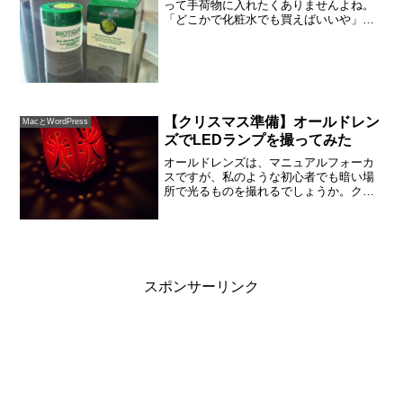
って手荷物に入れたくありませんよね。
「どこかで化粧水でも買えばいいや」と
甘く見ていたところ、探す時間がありま
せん。小さなスーパーに他の用事で入っ
たときに、ササっと見渡して、良さそう
なクリームをひっつかんで...
【クリスマス準備】オールドレン
MacとWordPress
ズでLEDランプを撮ってみた
オールドレンズは、マニュアルフォーカ
スですが、私のような初心者でも暗い場
所で光るものを撮れるでしょうか。クリ
スマスに向けて練習してみました。シャ
ッタースピードを遅くしたり、ISO感度
を上げたりしてみましたが、最終的には
フォトショップで調整。...
スポンサーリンク