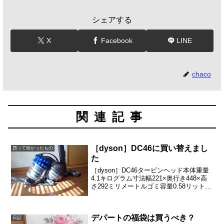
シェアする
X
Facebook
LINE
chaco
関連記事
［dyson］DC46に買い替えまし
買って良かったもの
た
［dyson］DC46タービンヘッド本体重量
4.1キログラム寸法幅221×奥行き448×高
さ292ミリメートルゴミ容量0.58リットル
フィルター洗浄は３年に1度保証期間２年
間HEPAフィルター仕様付属品 ふとんツ
ール、ソフトブラシツール、フ...
デパートの福袋は買うべき？
日記