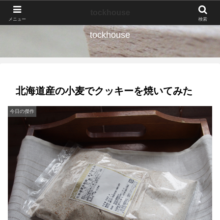
なんの種か、育ててみよう。
tockhouse
メニュー
検索
tockhouse
北海道産の小麦でクッキーを焼いてみた
今日の傑作