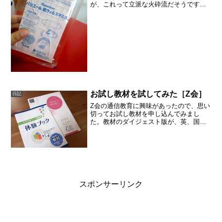
が、これって立派な火砕流だそうです。
関東にも火山灰が降下すると心配しまし
たので、我が家ではマスクをして外出し
ます。右上の「バリエール」の小さめマ
スクは私と子供用です。このマ...
お試し教材を試してみた［Z会］
日記
Z会の通信教育に興味があったので、思い
切ってお試し教材を申し込んでみまし
た。教材のダイジェスト版が、英、国、
数、理、社と幅広くはいっていました。
子供が問題を解くところを、横からなが
めていたのですが、なかなか難しそうで
す。Z会には良い印象があ...
スポンサーリンク