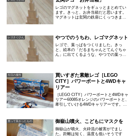
レゴのマグネットをギュッとまとめてい
ます。きっと、お弁当箱だと思います。
マグネットは玄関の鉄扉にくっつきます
が、2本のマグネットをぴったりとくっつ
けようとすると、反発する方向があるこ
とにきづきます。S極とN極があるんです
ね。
やつでのうちわ、レゴマグネット
レゴさくひん
レゴで、葉っぱをつくりました。きっ
と、絵本の「だるまちゃんとてんぐちゃ
ん」に出てくるような、やつでの葉っぱ
をイメージしていると思います。散歩し
ていて、やつでを見かけると、「だるま
ちゃんの団扇だ！」と立ち止まります。
ほしそうにしてますが、葉っ...
買いすぎた素敵レゴ［LEGO
今日の傑作
CITY］パワーボートと4WDキャ
リアー
［LEGO CITY］パワーボートと4WDキャ
リアー60085オレンジのパワーボートと、
牽引していける4WDキャリアーです。ボ
ートや船はどれも素敵です。オレンジも
鮮やか。船なので、沼だの湖だの、海だ
のに限定されがちですが、牽引車が一緒
御嶽山噴火、こどもにマスクを
買って良かったもの
なので...
御嶽山が噴火、火砕流の被害がでまし
た。距離は短く、温度も低いそうです