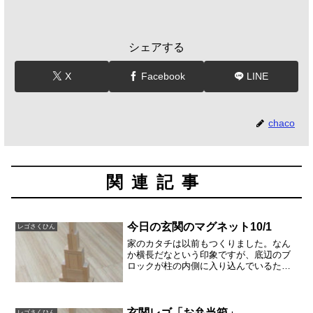
シェアする
X
Facebook
LINE
chaco
関連記事
今日の玄関のマグネット10/1
レゴさくひん
家のカタチは以前もつくりました。なん
か横長だなという印象ですが、底辺のブ
ロックが柱の内側に入り込んでいるため
でした。家の強度が低くなりますね。屋
根も落ちそう。今朝は、主人以外が寝坊
して、ばたばたした朝でした。早く出勤
したい主人が子供をせかし...
玄関レゴ「お弁当箱」
レゴさくひん