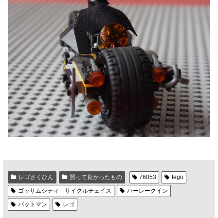
レゴさくひん
買って良かったもの
76053
lego
ゴッサムシティ サイクルチェイス
ハーレークイン
バットマン
レゴ