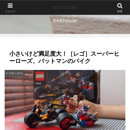
なんの種か、育ててみよう。
tockhouse
メニュー
検索
tockhouse
小さいけど満足度大！［レゴ］スーパーヒ
ーローズ、バットマンのバイク
レゴさくひん