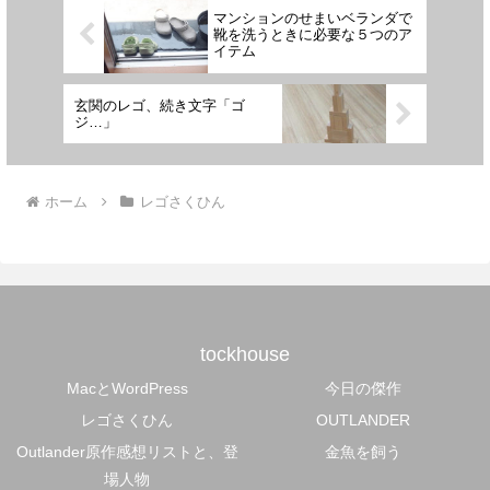
マンションのせまいベランダで
靴を洗うときに必要な５つのア
イテム
玄関のレゴ、続き文字「ゴ
ジ…」
ホーム
レゴさくひん
tockhouse
MacとWordPress
今日の傑作
レゴさくひん
OUTLANDER
Outlander原作感想リストと、登
金魚を飼う
場人物