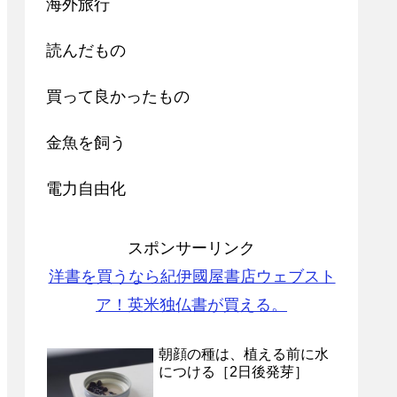
海外旅行
読んだもの
買って良かったもの
金魚を飼う
電力自由化
スポンサーリンク
洋書を買うなら紀伊國屋書店ウェブスト
ア！英米独仏書が買える。
朝顔の種は、植える前に水
につける［2日後発芽］