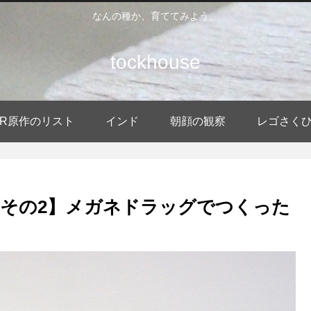
なんの種か、育ててみよう。
tockhouse
DER原作のリスト
インド
朝顔の観察
レゴさく
その2】メガネドラッグでつくった