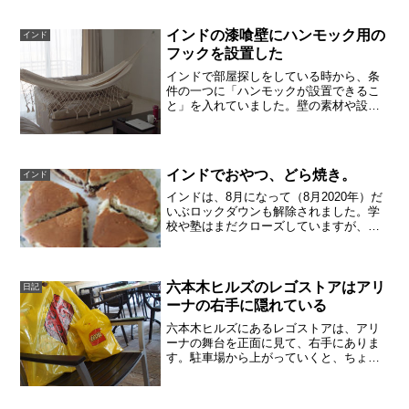
すのは今回が初めてです。カメラ初心者
の重大イベント、運動会のためです。も
インドの漆喰壁にハンモック用の
インド
ちろんレンズも購入し...
フックを設置した
インドで部屋探しをしている時から、条
件の一つに「ハンモックが設置できるこ
と」を入れていました。壁の素材や設置
方法を業者さんに確認しながら、やっと
設置できることに。スタンドか、フック
かこれから家を建てるなら、梁をむき出
しにしてロープをかけるこ...
インドでおやつ、どら焼き。
インド
インドは、8月になって（8月2020年）だ
いぶロックダウンも解除されました。学
校や塾はまだクローズしていますが、オ
ンラインで授業を行うので勉強の遅れは
ましかな、というくらいです。日本食レ
ストランにも行きましたし、ロックダウ
ン前には毎日のよう...
六本木ヒルズのレゴストアはアリ
日記
ーナの右手に隠れている
六本木ヒルズにあるレゴストアは、アリ
ーナの舞台を正面に見て、右手にありま
す。駐車場から上がっていくと、ちょっ
とわかりづらいのですが、迷ったら一
度、外に出てアリーナをめざすといいの
か、と思いました。六本木ヒルズ、レゴ